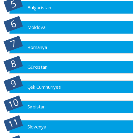
Bulgaristan
Moldova
Romanya
Gürcistan
Çek Cumhuriyeti
Sırbistan
Slovenya