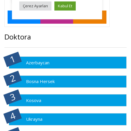
Doktora
Azerbaycan
Bosna Hersek
Kosova
Ukrayna