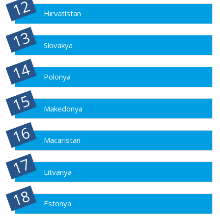
Hırvatistan
Slovakya
Polonya
Makedonya
Macaristan
Litvanya
Estonya