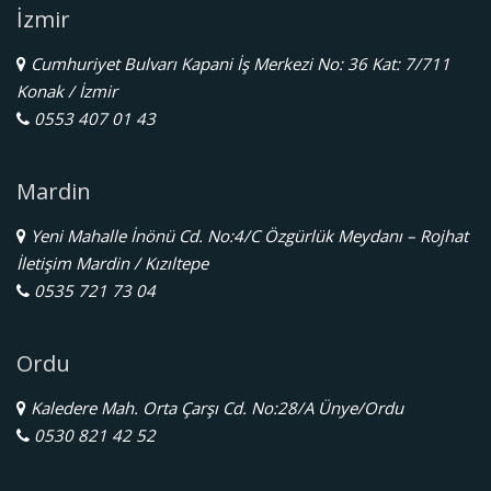
İzmir
Cumhuriyet Bulvarı Kapani İş Merkezi No: 36 Kat: 7/711
Konak / İzmir
0553 407 01 43
Mardin
Yeni Mahalle İnönü Cd. No:4/C Özgürlük Meydanı – Rojhat
İletişim Mardin / Kızıltepe
0535 721 73 04
Ordu
Kaledere Mah. Orta Çarşı Cd. No:28/A Ünye/Ordu
0530 821 42 52