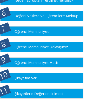
Neden Eurostarı Tercih Etmelisiniz?
Değerli Velilere ve Öğrencilere Mektup
Öğrenci Memnuniyeti
Öğrenci Memnuniyeti Anlayışımız
Öğrenci Memnuniyet Hattı
Şikayetim Var
Şikayetlerin Değerlendirilmesi