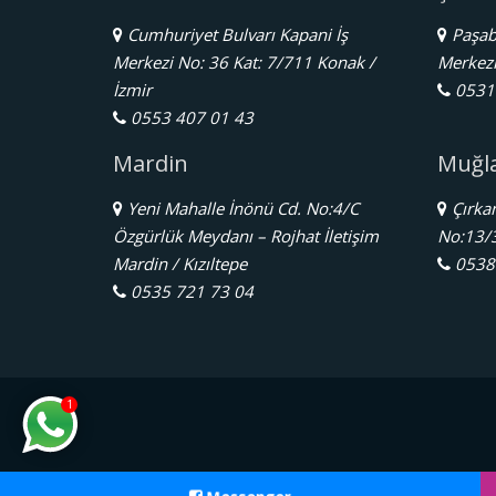
Cumhuriyet Bulvarı Kapani İş
Paşaba
Merkezi No: 36 Kat: 7/711 Konak /
Merkezi 
İzmir
0531 
0553 407 01 43
Mardin
Muğl
Yeni Mahalle İnönü Cd. No:4/C
Çırkan
Özgürlük Meydanı – Rojhat İletişim
No:13/
Mardin / Kızıltepe
0538 
0535 721 73 04
1