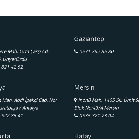
Gaziantep
re Mah. Orta Çarşı Cd.
0531 762 85 80
A Ünye/Ordu
821 42 52
ya
Mersin
Mah. Abdi İpekçi Cad. No:
İnönü Mah. 1405 Sk. Ümit Si
ratpaşa / Antalya
Blok No:43/A Mersin
522 85 41
0535 721 73 04
urfa
Hatay