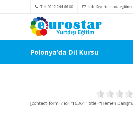
Tel: 0212 244 66 00
info@yurtdisindaegitim.c
Yök Denkliği Önemli
Polonya’da Dil Kursu
[contact-form-7 id="16361" title="Hemen Danışman