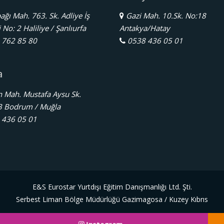
ğı Mah. 763. Sk. Adliye İş
Gazi Mah. 10.Sk. No:18
No: 2 Haliliye / Şanlıurfa
Antakya/Hatay
762 85 80
0538 436 05 01
a
 Mah. Mustafa Aysu Sk.
3 Bodrum / Muğla
436 05 01
E&S Eurostar Yurtdışı Eğitim Danışmanlığı Ltd. Şti.
Serbest Liman Bölge Müdürlüğü Gazimagosa / Kuzey Kıbrıs