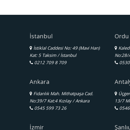
İstanbul
Ordu
İstiklal Caddesi No: 49 (Mavi Han)
Kalede
Kat: 5 Taksim / İstanbul
No:28/
0212 709 8 709
0530 
Ankara
Antal
Fidanlık Mah. Mithatpaşa Cad.
Üçgen 
No:39/7 Kat:4 Kızılay / Ankara
13/7 Mu
0545 599 73 26
0546 
İzmir
Şanlı