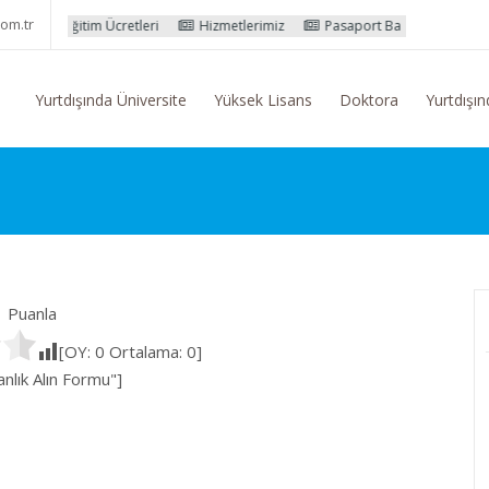
om.tr
Eğitim Ücretleri
Hizmetlerimiz
Pasaport Başvuru İşlemleri
Yurtdışında Üniversite
Yüksek Lisans
Doktora
Yurtdışın
Puanla
[OY:
0
Ortalama:
0
]
lık Alın Formu"]