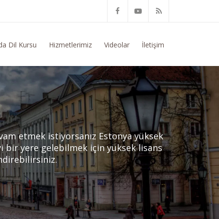
ğitim Konusunda Genel Bilgi Talep Ediyorum
da Dil Kursu
Hizmetlerimiz
Videolar
İletişim
devam etmek istiyorsanız Estonya yüksek
yi bir yere gelebilmek için yüksek lisans
direbilirsiniz.