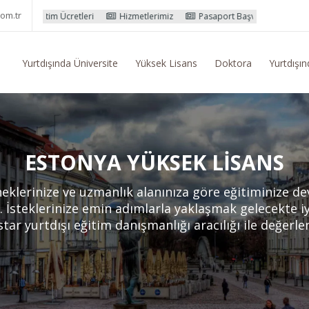
om.tr
Ücretleri
Hizmetlerimiz
Pasaport Başvuru İşlemleri
Yurtdışı E
Yurtdışında Üniversite
Yüksek Lisans
Doktora
Yurtdışın
ESTONYA YÜKSEK LISANS
eklerinize ve uzmanlık alanınıza göre eğitiminize 
z. İsteklerinize emin adımlarla yaklaşmak gelecekte i
star yurtdışı eğitim danışmanlığı aracılığı ile değerlen