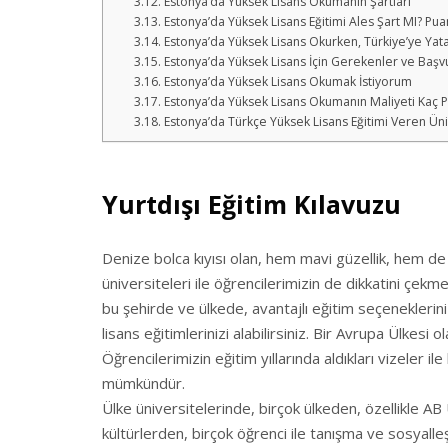
Estonya’da Yüksek Lisans Okumanın Şartları
Estonya’da Yüksek Lisans Eğitimi Ales Şart MI? Pua
Estonya’da Yüksek Lisans Okurken, Türkiye’ye Yatay
Estonya’da Yüksek Lisans İçin Gerekenler ve Başvu
Estonya’da Yüksek Lisans Okumak İstiyorum
Estonya’da Yüksek Lisans Okumanın Maliyeti Kaç Pa
Estonya’da Türkçe Yüksek Lisans Eğitimi Veren Üni
Yurtdışı Eğitim Kılavuzu
Denize bolca kıyısı olan, hem mavi güzellik, hem de y
üniversiteleri ile öğrencilerimizin de dikkatini çekm
bu şehirde ve ülkede, avantajlı eğitim seçeneklerini 
lisans eğitimlerinizi alabilirsiniz. Bir Avrupa Ülkesi
Öğrencilerimizin eğitim yıllarında aldıkları vizeler 
mümkündür.
Ülke üniversitelerinde, birçok ülkeden, özellikle AB 
kültürlerden, birçok öğrenci ile tanışma ve sosyalle