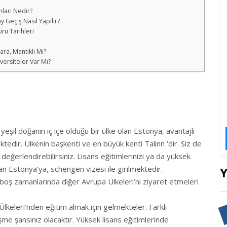
nları Nedir?
 Geçiş Nasıl Yapılır?
ru Tarihleri
ra, Mantıklı Mı?
versiteler Var Mı?
eşil doğanın iç içe olduğu bir ülke olan Estonya, avantajlı
ektedir. Ülkenin başkenti ve en büyük kenti Talinn ‘dir. Siz de
değerlendirebilirsiniz. Lisans eğitimlerinizi ya da yüksek
 olan Estonya’ya, schengen vizesi ile girilmektedir.
ile boş zamanlarında diğer Avrupa Ülkeleri’ni ziyaret etmeleri
Ülkeleri’nden eğitim almak için gelmekteler. Farklı
şme şansınız olacaktır. Yüksek lisans eğitimlerinde