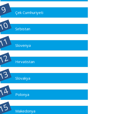
Çek Cumhuriyeti
Sırbistan
Slovenya
Hırvatistan
Slovakya
Polonya
Makedonya