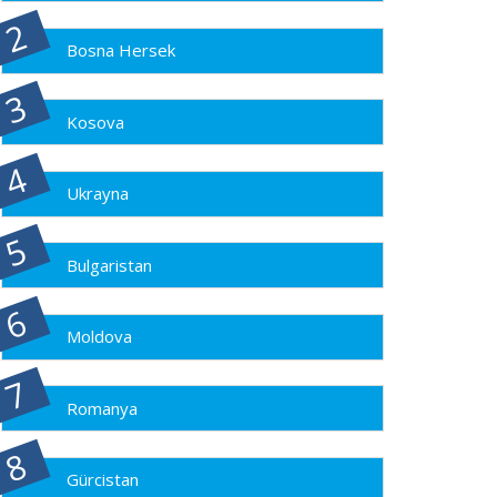
Bosna Hersek
Kosova
Ukrayna
Bulgaristan
Moldova
Romanya
Gürcistan