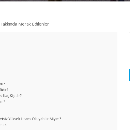
Hakkında Merak Edilenler
Mü?
idir?
 Kaç Kişidir?
ım?
etsiz Yüksek Lisans Okuyabilir Miyim?
şmak