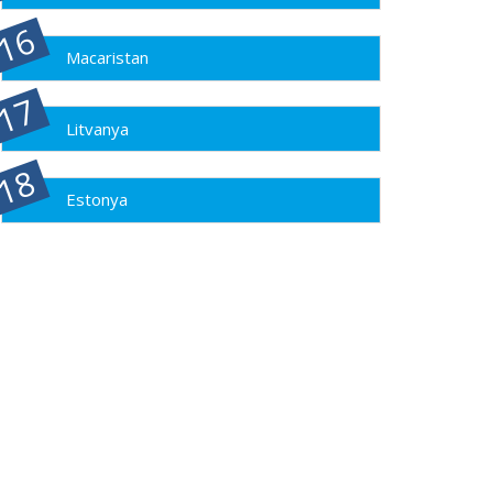
Macaristan
Litvanya
Estonya