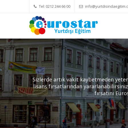
Tel: 0212 244 66 00
info@yurtdisindaegitim.c
Yök Denkliği Önemli
Eğitim 
Sizlerde artık vakit kaybetmeden yeten
lisans fırsatlarından yararlanabilirsini
fırsatını Euro