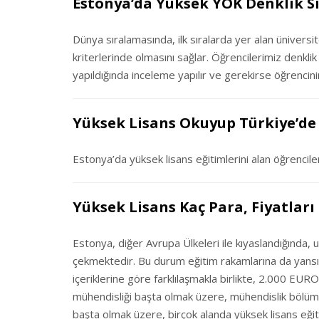
Estonya’da Yüksek YÖK Denklik S
Dünya sıralamasında, ilk sıralarda yer alan ünivers
kriterlerinde olmasını sağlar. Öğrencilerimiz denkli
yapıldığında inceleme yapılır ve gerekirse öğrencinin
Yüksek Lisans Okuyup Türkiye’de 
Estonya’da yüksek lisans eğitimlerini alan öğrenciler
Yüksek Lisans Kaç Para, Fiyatları
Estonya, diğer Avrupa Ülkeleri ile kıyaslandığında, u
çekmektedir. Bu durum eğitim rakamlarına da yansım
içeriklerine göre farklılaşmakla birlikte, 2.000 EU
mühendisliği başta olmak üzere, mühendislik bölümleri,
başta olmak üzere, birçok alanda yüksek lisans eğit