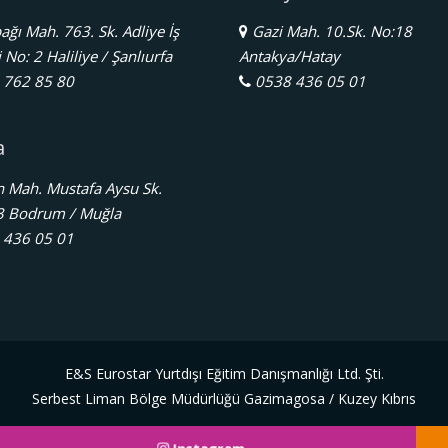
ğı Mah. 763. Sk. Adliye İş
Gazi Mah. 10.Sk. No:18
No: 2 Haliliye / Şanlıurfa
Antakya/Hatay
762 85 80
0538 436 05 01
a
 Mah. Mustafa Aysu Sk.
3 Bodrum / Muğla
436 05 01
E&S Eurostar Yurtdışı Eğitim Danışmanlığı Ltd. Şti.
Serbest Liman Bölge Müdürlüğü Gazimagosa / Kuzey Kıbrıs