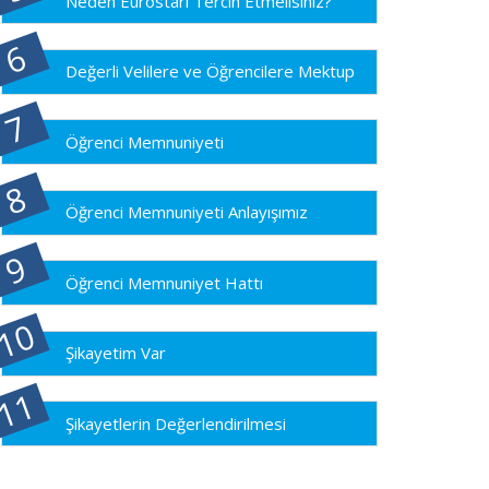
Neden Eurostarı Tercih Etmelisiniz?
Değerli Velilere ve Öğrencilere Mektup
Öğrenci Memnuniyeti
Öğrenci Memnuniyeti Anlayışımız
Öğrenci Memnuniyet Hattı
Şikayetim Var
Şikayetlerin Değerlendirilmesi