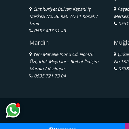
Cumhuriyet Bulvarı Kapani İş
Paşaba
Merkezi No: 36 Kat: 7/711 Konak /
Merkezi 
İzmir
0531 
0553 407 01 43
Mardin
Muğl
Yeni Mahalle İnönü Cd. No:4/C
Çırkan
Özgürlük Meydanı – Rojhat İletişim
No:13/
Mardin / Kızıltepe
0538 
0535 721 73 04
1