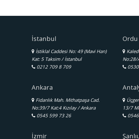
İstanbul
Ordu
İstiklal Caddesi No: 49 (Mavi Han)
Kalede
Kat: 5 Taksim / İstanbul
No:28/
0212 709 8 709
0530 
Ankara
Antal
Fidanlık Mah. Mithatpaşa Cad.
Üçgen 
No:39/7 Kat:4 Kızılay / Ankara
13/7 Mu
0545 599 73 26
0546 
İzmir
Şanlı