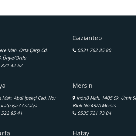
Gaziantep
re Mah. Orta Çarşı Cd.
0531 762 85 80
A Ünye/Ordu
821 42 52
ya
Mersin
Mah. Abdi İpekçi Cad. No:
İnönü Mah. 1405 Sk. Ümit Si
ratpaşa / Antalya
Blok No:43/A Mersin
522 85 41
0535 721 73 04
urfa
Hatay