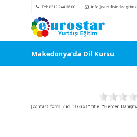
Tel: 0212 244 66 00
info@yurtdisindaegitim.c
Yök Denkliği Önemli
Makedonya’da Dil Kursu
[contact-form-7 id="16361" title="Hemen Danışman