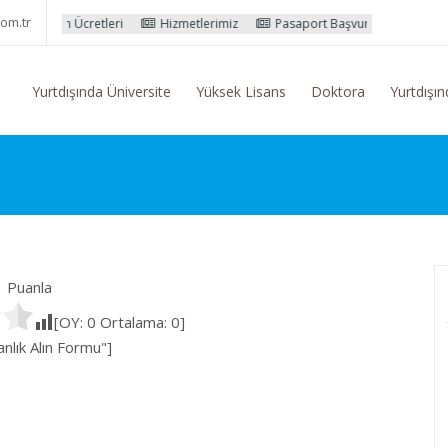
om.tr
Eğitim Ücretleri
Hizmetlerimiz
Pasaport Başvuru İşlemleri
Yur
Yurtdışında Üniversite
Yüksek Lisans
Doktora
Yurtdışın
Puanla
[OY:
0
Ortalama:
0
]
lık Alın Formu"]