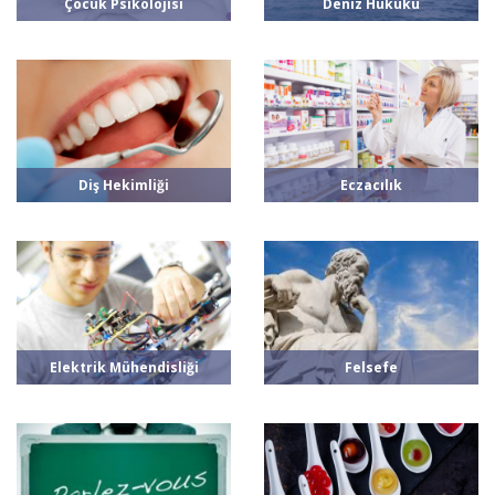
Çocuk Psikolojisi
Deniz Hukuku
Diş Hekimliği
Eczacılık
Elektrik Mühendisliği
Felsefe