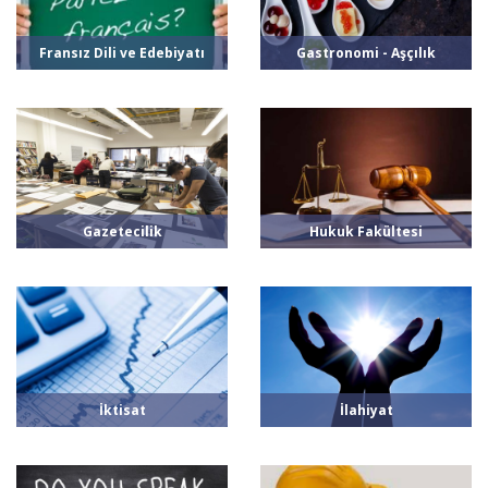
Fransız Dili ve Edebiyatı
Gastronomi - Aşçılık
Gazetecilik
Hukuk Fakültesi
İktisat
İlahiyat