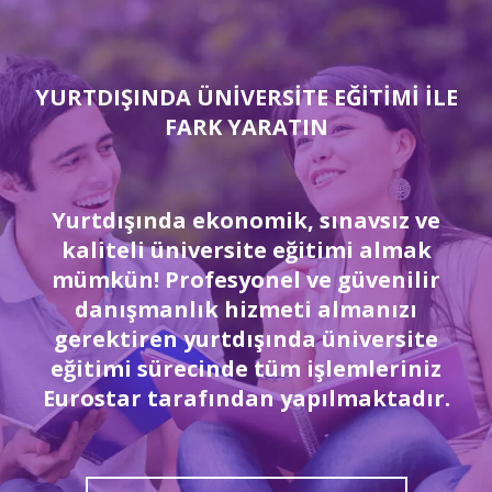
YURTDIŞINDA ÜNİVERSİTE EĞİTİMİ İLE
FARK YARATIN
Yurtdışında ekonomik, sınavsız ve
kaliteli üniversite eğitimi almak
mümkün! Profesyonel ve güvenilir
danışmanlık hizmeti almanızı
gerektiren yurtdışında üniversite
eğitimi sürecinde tüm işlemleriniz
Eurostar tarafından yapılmaktadır.