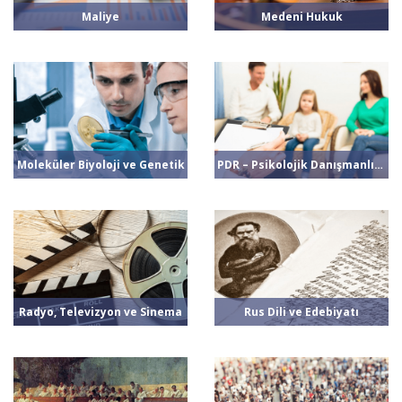
Maliye
Medeni Hukuk
Moleküler Biyoloji ve Genetik
PDR – Psikolojik Danışmanlık ve Rehberlik
Radyo, Televizyon ve Sinema
Rus Dili ve Edebiyatı