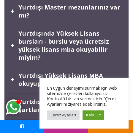
Yurtdışı Master mezunlarınız var
mı?
Yurtdışında Yüksek Lisans
bursları - burslu veya ücretsiz
yüksek lisans mba okuyabilir
miyim?
Yurtdışı Yüksek Lisans MBA
okuyup Türkiye’de çalışmak
En uygun deneyimi sunmak için web
sitemizde çerezleri kullanıyoruz.
Kontrollü bir izin vermek için "Çerez
Yurtdışı Master okumanın
1
Ayarları"nı ziyaret edebilirsiniz..
şartları
Çerez Ayarları
Kabul Et
Yurtdışında Yüksek Lisans