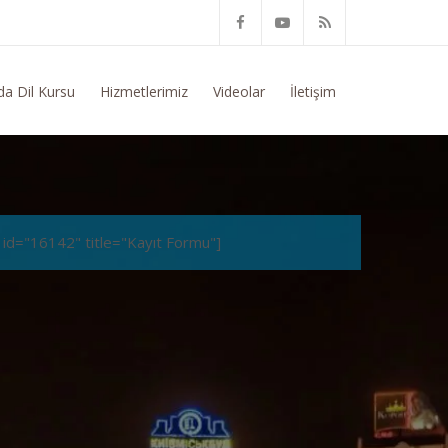
Yurtdışı Eğitim Konusunda Genel Bilgi Talep Ediyorum
da Dil Kursu
Hizmetlerimiz
Videolar
İletişim
 id="16142" title="Kayıt Formu"]