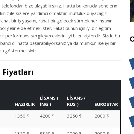
elefondan bize ulaşabilirsiniz. Hatta bu konuda senelerın
miz ile sizlere yardımcı olmaktan mutluluk duyacağız.
 rahat bir iş yaşamı, rahat bir gelecek sürmek her insanın
ol gelir elde etmek ister. Fakat bunun için iyi bir eğitim
t bir performans sergileyeceklerini iyi bilen kişilerdir. Sizde bu
O
yabancı dil hatta başarabiliyorsanız ya da mümkün ise iyi bir
ba göstermelisiniz.
 Fiyatları
LİSANS (
LİSANS (
HAZIRLIK
İNG )
RUS )
EUROSTAR
1350 $
4200 $
3250 $
2000 $
1350 $
3350 $
2000 $
2000 $