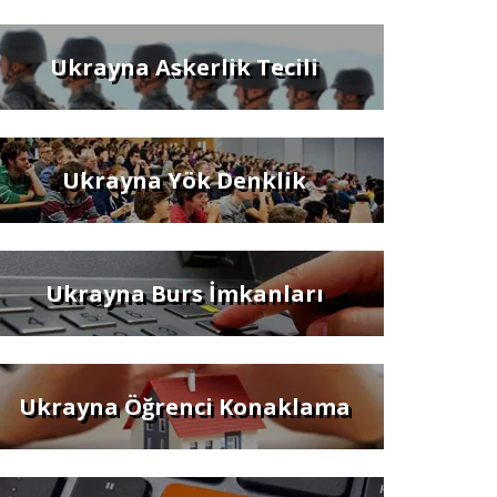
Ukrayna Askerlik Tecili
Ukrayna Yök Denklik
Ukrayna Burs İmkanları
Ukrayna Öğrenci Konaklama