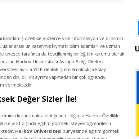
i kanıtlamış özellikle yüzlerce yıllık informasyon ve birikimin
luslar arası ün kazanmış kıymetli bilim adamları ve uzman
ı ile unesco tarafınca da tescillenmiş bir eğitim kurumu olarak
r alan Harkov Üniversitesi Avrupa Birliği ülkeleri
versitesi ayrıca YÖK denklik işlemleri oldukça kolay
rinden din, dil, ırk ayrımı yapmadan bir çok öğrenciyi
im vermektedir.
ek Değer Sizler İle!
steminin kullanılmakta olduğunu bildiğimiz Harkov Özellikle
ağı ise yurt dışında eğitim görmek isteyen öğrencilerin
ktedir.
Harkov Üniversitesi
bünyesinde eğitim görmek
nacaksınız öncelikle bunun bilincine varalım; Harkov