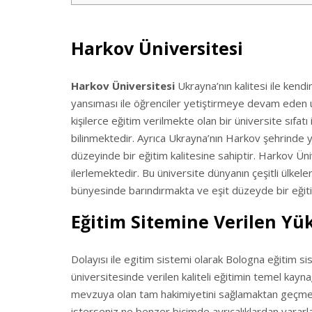
Harkov Üniversitesi
Harkov Üniversitesi
Ukrayna’nın kalitesi ile kendin
yansıması ile öğrenciler yetiştirmeye devam eden u
kişilerce eğitim verilmekte olan bir üniversite sıfat
bilinmektedir. Ayrıca Ukrayna’nın Harkov şehrinde ye
düzeyinde bir eğitim kalitesine sahiptir. Harkov Üni
ilerlemektedir. Bu üniversite dünyanın çeşitli ülkele
bünyesinde barındırmakta ve eşit düzeyde bir eğit
Eğitim Sitemine Verilen Yüks
Dolayısı ile egitim sistemi olarak Bologna eğitim si
üniversitesinde verilen kaliteli eğitimin temel kayn
mevzuya olan tam hakimiyetini sağlamaktan geçme
isterseniz ne benzer biçimde ayrıcalıklardan yararla