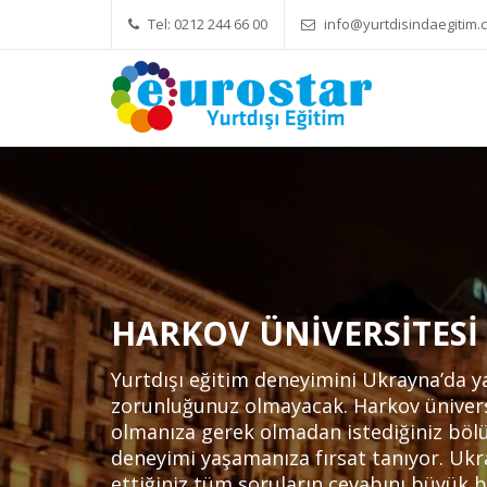
Tel: 0212 244 66 00
info@yurtdisindaegitim.c
Yök Denkliği Önem
HARKOV ÜNIVERSITESI
Yurtdışı eğitim deneyimini Ukrayna’da y
zorunluğunuz olmayacak. Harkov ünivers
olmanıza gerek olmadan istediğiniz böl
deneyimi yaşamanıza fırsat tanıyor. Uk
ettiğiniz tüm soruların cevabını büyük bi