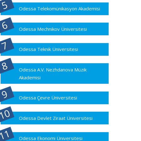
Odessa Telekomünikasyon Akademisi
Odessa Mechnikov Üniversitesi
Odessa Teknik Üniversitesi
Odessa A.V. Nezhdanova Müzik
Akademisi
Odessa Çevre Üniversitesi
Odessa Devlet Ziraat Üniversitesi
Odessa Ekonomi Üniversitesi