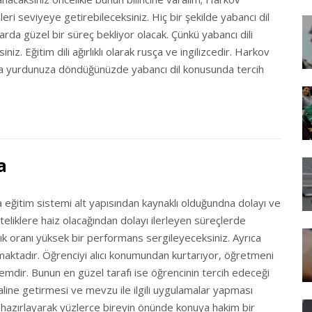
leri seviyeye getirebileceksiniz. Hiç bir şekilde yabancı dil
adarda güzel bir süreç bekliyor olacak. Çünkü yabancı dili
z. Eğitim dili ağırlıklı olarak rusça ve ingilizcedir. Harkov
sonra yurdunuza döndüğünüzde yabancı dil konusunda tercih
a
 eğitim sistemi alt yapısından kaynaklı olduğundna dolayı ve
iteliklere haiz olacağından dolayı ilerleyen süreçlerde
cılık oranı yüksek bir performans sergileyeceksiniz. Ayrıca
aktadır. Öğrenciyi alıcı konumundan kurtarıyor, öğretmeni
temdir. Bunun en güzel tarafı ise öğrencinin tercih edeceği
aline getirmesi ve mevzu ile ilgili uygulamalar yapması
 hazırlayarak yüzlerce bireyin önünde konuya hakim bir