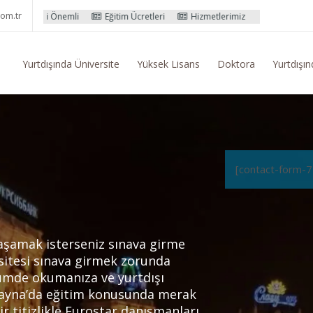
om.tr
li
Eğitim Ücretleri
Hizmetlerimiz
Pasaport Başvuru İşlemleri
Yurtdışında Üniversite
Yüksek Lisans
Doktora
Yurtdışın
[contact-form-7
aşamak isterseniz sınava girme
itesi sınava girmek zorunda
ümde okumanıza ve yurtdışı
rayna’da eğitim konusunda merak
r titizlikle Eurostar danışmanları