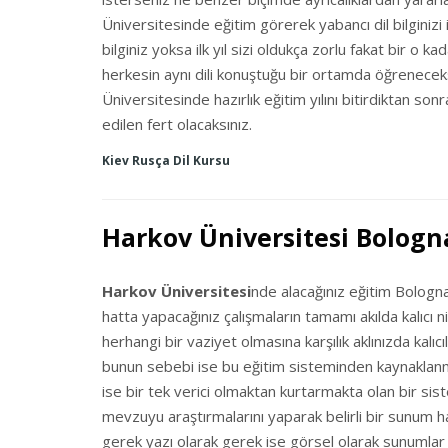
Üniversitesinde eğitim görerek yabancı dil bilginizi i
bilginiz yoksa ilk yıl sizi oldukça zorlu fakat bir o k
herkesin aynı dili konuştuğu bir ortamda öğreneceksini
Üniversitesinde hazırlık eğitim yılını bitirdiktan 
edilen fert olacaksınız.
Kiev Rusça Dil Kursu
Harkov Üniversitesi Bologn
Harkov Üniversitesi
nde alacağınız eğitim Bologna
hatta yapacağınız çalışmaların tamamı akılda kalıcı n
herhangi bir vaziyet olmasına karşılık aklınızda kalı
bunun sebebi ise bu eğitim sisteminden kaynaklanm
ise bir tek verici olmaktan kurtarmakta olan bir sis
mevzuyu araştırmalarını yaparak belirli bir sunum h
gerek yazı olarak gerek ise görsel olarak sunumlar