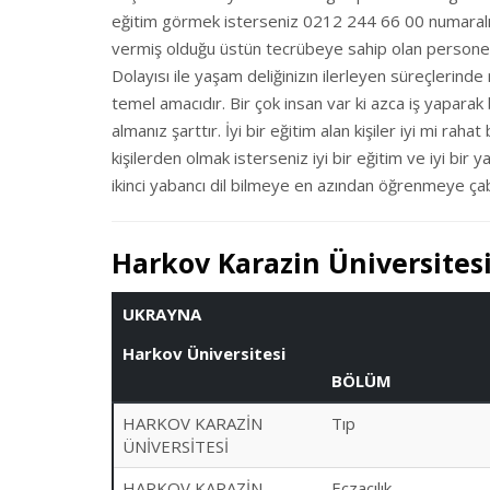
eğitim görmek isterseniz 0212 244 66 00 numaralı t
vermiş olduğu üstün tecrübeye sahip olan personeli
Dolayısı ile yaşam deliğinizın ilerleyen süreçlerinde
temel amacıdır. Bir çok insan var ki azca iş yaparak b
almanız şarttır. İyi bir eğitim alan kişiler iyi mi raha
kişilerden olmak isterseniz iyi bir eğitim ve iyi bir 
ikinci yabancı dil bilmeye en azından öğrenmeye ça
Harkov Karazin Üniversitesi
UKRAYNA
Harkov Üniversitesi
BÖLÜM
HARKOV KARAZİN
Tıp
ÜNİVERSİTESİ
HARKOV KARAZİN
Eczacılık