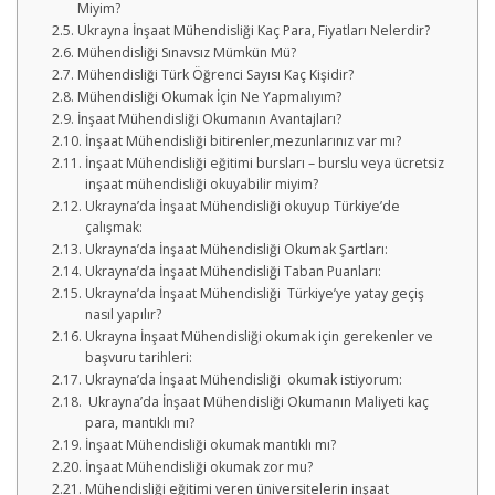
Miyim?
Ukrayna İnşaat Mühendisliği Kaç Para, Fiyatları Nelerdir?
Mühendisliği Sınavsız Mümkün Mü?
Mühendisliği Türk Öğrenci Sayısı Kaç Kişidir?
Mühendisliği Okumak İçin Ne Yapmalıyım?
İnşaat Mühendisliği Okumanın Avantajları?
İnşaat Mühendisliği bitirenler,mezunlarınız var mı?
İnşaat Mühendisliği eğitimi bursları – burslu veya ücretsiz
inşaat mühendisliği okuyabilir miyim?
Ukrayna’da İnşaat Mühendisliği okuyup Türkiye’de
çalışmak:
Ukrayna’da İnşaat Mühendisliği Okumak Şartları:
Ukrayna’da İnşaat Mühendisliği Taban Puanları:
Ukrayna’da İnşaat Mühendisliği Türkiye’ye yatay geçiş
nasıl yapılır?
Ukrayna İnşaat Mühendisliği okumak için gerekenler ve
başvuru tarihleri:
Ukrayna’da İnşaat Mühendisliği okumak istiyorum:
Ukrayna’da İnşaat Mühendisliği Okumanın Maliyeti kaç
para, mantıklı mı?
İnşaat Mühendisliği okumak mantıklı mı?
İnşaat Mühendisliği okumak zor mu?
Mühendisliği eğitimi veren üniversitelerin inşaat