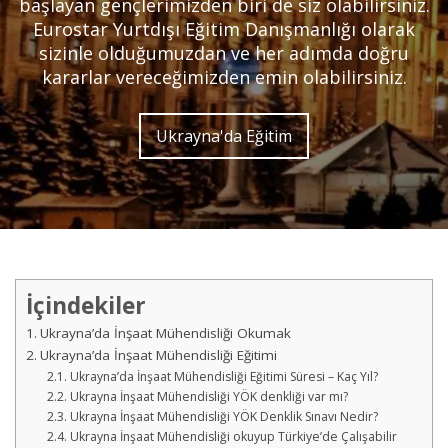
başlayan gençlerimizden biri de siz olabilirsiniz.
Eurostar Yurtdışı Eğitim Danışmanlığı olarak
sizinle olduğumuzdan ve her adımda doğru
kararlar vereceğimizden emin olabilirsiniz.
Ukrayna'da Eğitim
İçindekiler
Ukrayna’da İnşaat Mühendisliği Okumak
Ukrayna’da İnşaat Mühendisliği Eğitimi
Ukrayna’da İnşaat Mühendisliği Eğitimi Süresi – Kaç Yıl?
Ukrayna İnşaat Mühendisliği YÖK denkliği var mı?
Ukrayna İnşaat Mühendisliği YÖK Denklik Sınavı Nedir?
Ukrayna İnşaat Mühendisliği okuyup Türkiye’de Çalışabilir