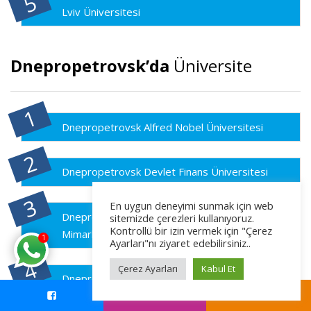
Lviv Üniversitesi
Dnepropetrovsk’da
Üniversite
Dnepropetrovsk Alfred Nobel Üniversitesi
Dnepropetrovsk Devlet Finans Üniversitesi
En uygun deneyimi sunmak için web
Dnepropetrovsk Devlet İnşaat Mühendisliği ve
sitemizde çerezleri kullanıyoruz.
Kontrollü bir izin vermek için "Çerez
Mimarlık Üniversitesi
1
Ayarları"nı ziyaret edebilirsiniz..
Çerez Ayarları
Kabul Et
Dnepropetrovsk Devlet Spor ve Beden Eğitimi
Üniversitesi