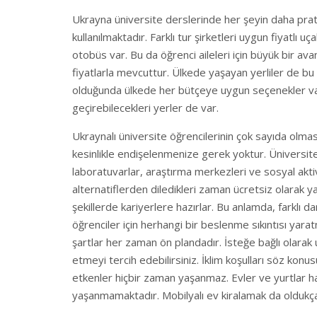
Ukrayna üniversite derslerinde her şeyin daha pratik
kullanılmaktadır. Farklı tur şirketleri uygun fiyatlı u
otobüs var. Bu da öğrenci aileleri için büyük bir ava
fiyatlarla mevcuttur. Ülkede yaşayan yerliler de b
olduğunda ülkede her bütçeye uygun seçenekler var.
geçirebilecekleri yerler de var.
Ukraynalı üniversite öğrencilerinin çok sayıda olması
kesinlikle endişelenmenize gerek yoktur. Üniversit
laboratuvarlar, araştırma merkezleri ve sosyal akti
alternatiflerden diledikleri zaman ücretsiz olarak yar
şekillerde kariyerlere hazırlar. Bu anlamda, farklı 
öğrenciler için herhangi bir beslenme sıkıntısı yar
şartlar her zaman ön plandadır. İsteğe bağlı olarak 
etmeyi tercih edebilirsiniz. İklim koşulları söz k
etkenler hiçbir zaman yaşanmaz. Evler ve yurtlar hav
yaşanmamaktadır. Mobilyalı ev kiralamak da oldukç