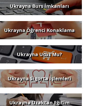
Ukrayna Burs İmkanları
Ukrayna Öğrenci Konaklama
Ukrayna Ucuz Mu?
Ukrayna Sigorta İşlemleri
Ukrayna Uzaktan Eğitim