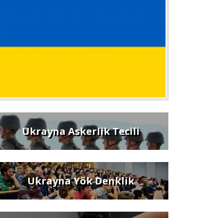
Ukrayna Askerlik Tecili
Ukrayna Yök Denklik