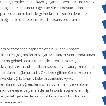
rum da öğrencilere sene kaybı yaşatmaz. Aynı zamanda sınav
ülke içinde mümkündür. Öğrenim süresi boyunca alanında
aparak donanımlı bir hale gelmektedir. Derslerde teorik
malı eğitim ile desteklenmektedir. Lisans programları
iversite tarafından sağlanmaktadır. Ülkedeki yaşam
ncilik süreci geçirmelerini sağlar. Mezuniyet sonrasında alınan
 cazip gelmektedir. Diploma ile istenilen yere iş
e çalışılır. Hatta ülke halkının sevecen ve cana yakın olması
 olmalarını sağlamaktadır. Özellikle eğitime önem veren bir
n ve olanağı kullanan ülkeler arasındadır. Ayrıca
yet alanları da öğrencilerin sınav dönemlerinde kafalarını
lke içindeki eğlence yerleri de hafta sonları öğrencilerin ilgi
içindeki şehirlerde bulunmaktadır. Işıl ışıl bir ülke olan
ları sunmaktadır.