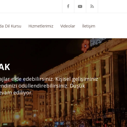
usunda Genel Bilgi Talep Ediyorum
da Dil Kursu
Hizmetlerimiz
Videolar
İletişim
AK
ar elde edebilirsiniz. Kişisel gelişiminiz
dinizi ödüllendirebilirsiniz. Düşük
evam ediliyor.