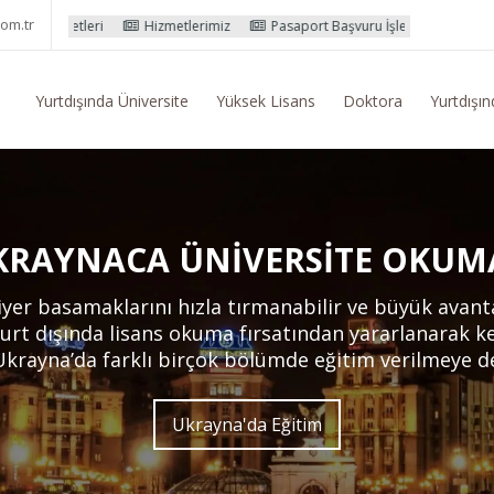
om.tr
Hizmetlerimiz
Pasaport Başvuru İşlemleri
Yurtdışı Eğitim Kon
Yurtdışında Üniversite
Yüksek Lisans
Doktora
Yurtdışın
KRAYNACA ÜNIVERSITE OKUM
yer basamaklarını hızla tırmanabilir ve büyük avantajl
urt dışında lisans okuma fırsatından yararlanarak ken
Ukrayna’da farklı birçok bölümde eğitim verilmeye d
Ukrayna'da Eğitim