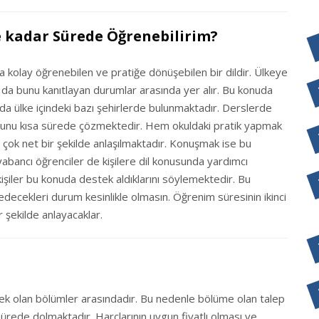
kadar Sürede Öğrenebilirim?
 kolay öğrenebilen ve pratiğe dönüşebilen bir dildir. Ülkeye
arı da bunu kanıtlayan durumlar arasında yer alır. Bu konuda
da ülke içindeki bazı şehirlerde bulunmaktadır. Derslerde
nusunu kısa sürede çözmektedir. Hem okuldaki pratik yapmak
 çok net bir şekilde anlaşılmaktadır. Konuşmak ise bu
bancı öğrenciler de kişilere dil konusunda yardımcı
kişiler bu konuda destek aldıklarını söylemektedir. Bu
 edecekleri durum kesinlikle olmasın. Öğrenim süresinin ikinci
r şekilde anlayacaklar.
ek olan bölümler arasındadır. Bu nedenle bölüme olan talep
 sürede dolmaktadır. Harçlarının uygun fiyatlı olması ve