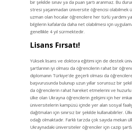
bir şekilde sınav ya da puan şartı aranmaz. Bu du
stresi yaşanmadan üniversite öğrencisi olabilmek 
uzman olan hocalar öğrencilere her türlü yardımı y
bilgilerin kafalarda daha net olabilmesi için uygula
genellikle 4 yıl sürmektedir.
Lisans Fırsatı!
Yüksek lisans ve doktora eğitimi için de destek ün
şartlarının iyi olması da öğrencilerin rahat bir öğre
diplomanın Türkiye’de geçerli olması da öğrencilere
başvurusunda bulunup uzun yıllar sorunsuz bir şekild
da öğrencilerin rahat hareket etmelerini ve huzurlu
ülke olan Ukrayna öğrencilerin gelişimi için her imka
üniversitelerin kampüsü içinde yer alan sosyal faali
dağıtmaları için sınırsız bir şekilde kullanabilirler. Ü
odağı olmaktadır. Farklı tarzda çok sayıda mekan ülke 
Ukraynadaki üniversiteler öğrenciler için cazip şart