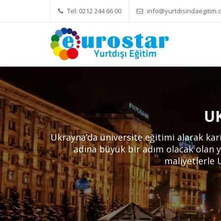
Tel: 0212 244 66 00
info@yurtdisindaegitim.c
Yök Denkliği Önemli
Eğitim Ücretleri
U
Ukrayna’da üniversite eğitimi alarak kari
adına büyük bir adım olacak olan y
maliyetlerle 