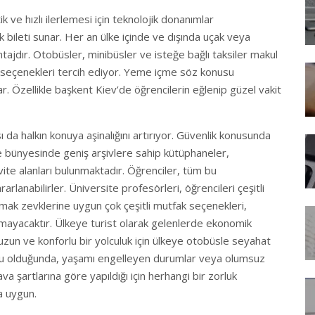
 ve hızlı ilerlemesi için teknolojik donanımlar
çak bileti sunar. Her an ülke içinde ve dışında uçak veya
ntajdır. Otobüsler, minibüsler ve isteğe bağlı taksiler makul
u seçenekleri tercih ediyor. Yeme içme söz konusu
 Özellikle başkent Kiev’de öğrencilerin eğlenip güzel vakit
 da halkın konuya aşinalığını artırıyor. Güvenlik konusunda
e bünyesinde geniş arşivlere sahip kütüphaneler,
vite alanları bulunmaktadır. Öğrenciler, tüm bu
arlanabilirler. Üniversite profesörleri, öğrencileri çeşitli
damak zevklerine uygun çok çeşitli mutfak seçenekleri,
atmayacaktır. Ülkeye turist olarak gelenlerde ekonomik
uzun ve konforlu bir yolculuk için ülkeye otobüsle seyahat
onusu olduğunda, yaşamı engelleyen durumlar veya olumsuz
a şartlarına göre yapıldığı için herhangi bir zorluk
a uygun.