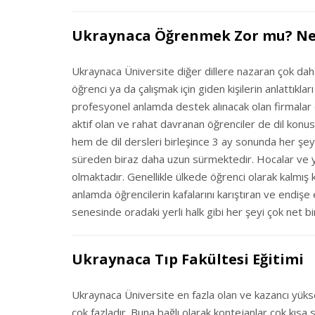
Ukraynaca Öğrenmek Zor mu? Ne 
Ukraynaca Üniversite diğer dillere nazaran çok daha
öğrenci ya da çalışmak için giden kişilerin anlattıkl
profesyonel anlamda destek alınacak olan firmalar 
aktif olan ve rahat davranan öğrenciler de dil ko
hem de dil dersleri birleşince 3 ay sonunda her şey
süreden biraz daha uzun sürmektedir. Hocalar ve ya
olmaktadır. Genellikle ülkede öğrenci olarak kalmış 
anlamda öğrencilerin kafalarını karıştıran ve endişe
senesinde oradaki yerli halk gibi her şeyi çok net bi
Ukraynaca Tıp Fakültesi Eğitimi
Ukraynaca Üniversite en fazla olan ve kazancı yüks
çok fazladır. Buna bağlı olarak kontejanlar çok kısa