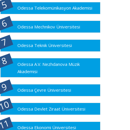
Odessa Telekomünikasyon Akademisi
Odessa Mechnikov Üniversitesi
Odessa Teknik Üniversitesi
Odessa A.V. Nezhdanova Müzik
Akademisi
Odessa Çevre Üniversitesi
Odessa Devlet Ziraat Üniversitesi
Odessa Ekonomi Üniversitesi