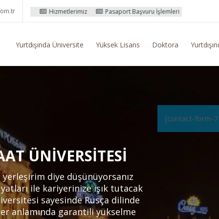
om.tr
metlerimiz
Pasaport Başvuru İşlemleri
Yurtdışı Eğitim Konusunda Ge
Yurtdışında Üniversite
Yüksek Lisans
Doktora
Yurtdışın
[contact-form-7
AAT ÜNIVERSITESI
l yerleşirim diye düşünüyorsanız
iyatları ile kariyerinize ışık tutacak
iversitesi sayesinde Rusça dilinde
yer anlamında garantili yükselme