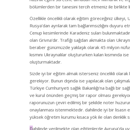
bölümlerden bir tanesini tercih etmeniz ile birlikte 
Özellikle öncelikli olarak eğitim göreceğiniz ülkey
Rusya’dan ayrılarak tam bağlarımsızlığını duyuru etmi
Cenup kesimlerinde Karadeniz suları bulunmaktadır. 
olan Grivna’dır. Trafiği sağdan akmakta olan Ukray
beraber günümüzde yaklaşık olarak 45 milyon nüfus
kısmını Ukraynalılar oluştururken kalan kısmında ise
oluşturmaktadır.
Sizde iyi bir eğitim almak isterseniz öncelikli olara
gerekiyor. Bunun dışında ise yapılacak olan çalışmal
Türkiye Cumhuriyeti sağlık Bakanlığı’na bağlı bir sa
ve kurul önünden geçmiş bir rapor olması gerekiyor
raporunuzun çeviri edilmiş bir şekilde noter huzur
onaylanması istenmektedir. dahilinde iyi bir lisasn e
yüksek öğretim kurumu kısaca yök ile olan denklik s
D
ahilinde verilmekte olan eğitimlerde Avrupa’da uy