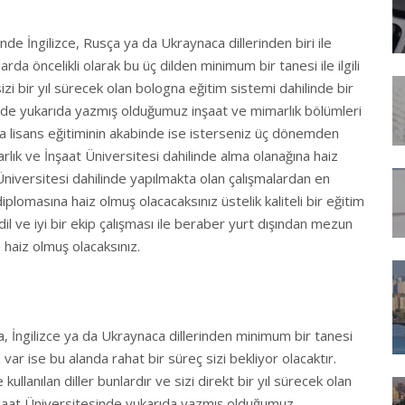
linde İngilizce, Rusça ya da Ukraynaca dillerinden biri ile
rda öncelikli olarak bu üç dilden minimum bir tanesi ile ilgili
zi bir yıl sürecek olan bologna eğitim sistemi dahilinde bir
e sizde yukarıda yazmış olduğumuz inşaat ve mimarlık bölümleri
yrıca lisans eğitiminin akabinde ise isterseniz üç dönemden
rlık ve İnşaat Üniversitesi dahilinde alma olanağına haiz
 Üniversitesi dahilinde yapılmakta olan çalışmalardan en
diplomasına haiz olmuş olacacaksınız üstelik kaliteli bir eğitim
dil ve iyi bir ekip çalışması ile beraber yurt dışından mezun
a haiz olmuş olacaksınız.
a, İngilizce ya da Ukraynaca dillerinden minimum bir tanesi
niz var ise bu alanda rahat bir süreç sizi bekliyor olacaktır.
ullanılan diller bunlardır ve sizi direkt bir yıl sürecek olan
nşaat Üniversitesinde yukarıda yazmış olduğumuz