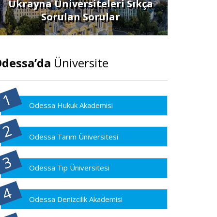
Ukrayna Üniversiteleri Sıkça
Sorulan Sorular
dessa’da
Üniversite
Odessa Hukuk Akademisi
Odessa Tarım Üniversitesi
Odessa Tıp Üniversitesi
Odessa Denizcilik Akademisi