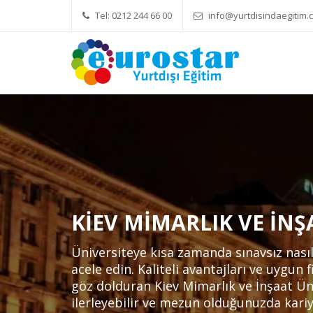
Tel: 0212 244 66 00
info@yurtdisindaegitim.c
Yök Denkliği Önemli
Eğitim Ücretleri
Hiz
KIEV MIMARLIK VE İNŞ
Üniversiteye kısa zamanda sınavsız nası
acele edin. Kaliteli avantajları ve uygun f
göz dolduran Kiev Mimarlık ve İnşaat Ün
ilerleyebilir ve mezun olduğunuzda kari