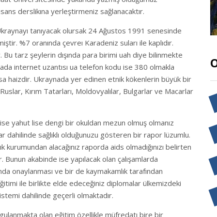
lisans derslikına yerleştirmeniz sağlanacaktır.
i, Ukraynayı tanıyacak olursak 24 Ağustos 1991 senesinde
ştir. %7 oranında çevreı Karadeniz suları ile kaplıdır.
Bu tarz şeylerin dışında para birimi uah diye bilinmekte
O
nada internet uzantısı ua telefon kodu ise 380 olmakla
a haizdir. Ukraynada yer edinen etnik kökenlerin büyük bir
 Ruslar, Kırım Tatarları, Moldovyalılar, Bulgarlar ve Macarlar
k lise yahut lise dengi bir okuldan mezun olmuş olmanız
ar dahilinde sağlıklı olduğunuzu gösteren bir rapor lüzumlu.
ğlık kurumundan alacağınız raporda aids olmadığınızı belirten
. Bunun akabinde ise yapılacak olan çalışamlarda
unda onaylanması ve bir de kaymakamlık tarafından
ğitimi ile birlikte elde edeceğiniz diplomalar ülkemizdeki
istemi dahilinde geçerli olmaktadır.
gulanmakta olan eğitim özellikle müfredatı bire bir