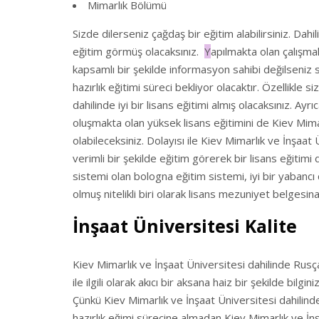
Mimarlık Bölümü
Sizde dilerseniz çağdaş bir eğitim alabilirsiniz. Dahi
eğitim görmüş olacaksınız.
Y
apılmakta olan çalışmala
kapsamlı bir şekilde informasyon sahibi değilseniz si
hazırlık eğitimi süreci bekliyor olacaktır. Özellikl
dahilinde iyi bir lisans eğitimi almış olacaksınız. A
oluşmakta olan yüksek lisans eğitimini de Kiev Mima
olabileceksiniz. Dolayısı ile Kiev Mimarlık ve İnşaat
verimli bir şekilde eğitim görerek bir lisans eğitimi 
sistemi olan bologna eğitim sistemi, iyi bir yabancı 
olmuş nitelikli biri olarak lisans mezuniyet belgesin
İnşaat Üniversitesi Kalite
Kiev Mimarlık ve İnşaat Üniversitesi dahilinde Rusç
ile ilgili olarak akıcı bir aksana haiz bir şekilde bilgi
Çünkü Kiev Mimarlık ve İnşaat Üniversitesi dahilinde k
hazırlık eğimi sürecine almadan Kiev Mimarlık ve İ