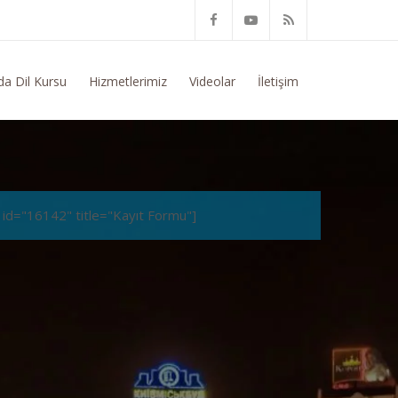
nel Bilgi Talep Ediyorum
da Dil Kursu
Hizmetlerimiz
Videolar
İletişim
 id="16142" title="Kayıt Formu"]