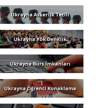
Ukrayna Askerlik Tecili
Ukrayna Yök Denklik
Ukrayna Burs İmkanları
Ukrayna Öğrenci Konaklama