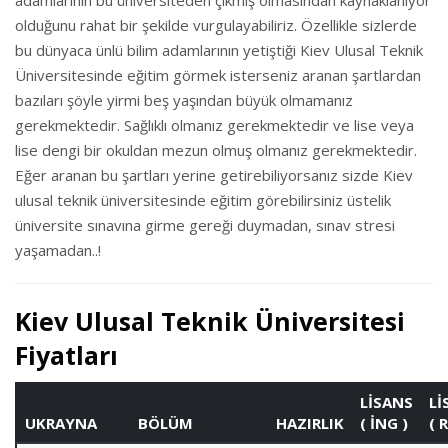
adamlarının bu üniversiteden çıkmış olmasından kaynaklanıyor
olduğunu rahat bir şekilde vurgulayabiliriz. Özellikle sizlerde
bu dünyaca ünlü bilim adamlarının yetiştiği Kiev Ulusal Teknik
Üniversitesinde eğitim görmek isterseniz aranan şartlardan
bazıları şöyle yirmi beş yaşından büyük olmamanız
gerekmektedir. Sağlıklı olmanız gerekmektedir ve lise veya
lise dengi bir okuldan mezun olmuş olmanız gerekmektedir.
Eğer aranan bu şartları yerine getirebiliyorsanız sizde Kiev
ulusal teknik üniversitesinde eğitim görebilirsiniz üstelik
üniversite sınavına girme gereği duymadan, sınav stresi
yaşamadan..!
Kiev Ulusal Teknik Üniversitesi
Fiyatları
LİSANS
Lİ
UKRAYNA
BÖLÜM
HAZIRLIK
( İNG )
( 