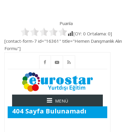
Puanla
[OY:
0
Ortalama:
0
]
[contact-form-7 id="16361" title="Hemen Danışmanlık Alın
Formu"]