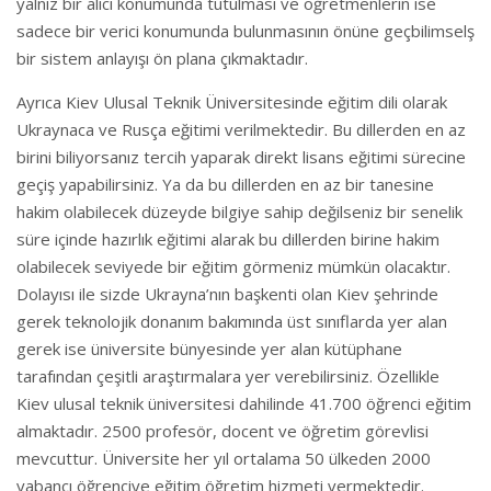
yalnız bir alıcı konumunda tutulması ve öğretmenlerin ise
sadece bir verici konumunda bulunmasının önüne geçbilimselş
bir sistem anlayışı ön plana çıkmaktadır.
Ayrıca Kiev Ulusal Teknik Üniversitesinde eğitim dili olarak
Ukraynaca ve Rusça eğitimi verilmektedir. Bu dillerden en az
birini biliyorsanız tercih yaparak direkt lisans eğitimi sürecine
geçiş yapabilirsiniz. Ya da bu dillerden en az bir tanesine
hakim olabilecek düzeyde bilgiye sahip değilseniz bir senelik
süre içinde hazırlık eğitimi alarak bu dillerden birine hakim
olabilecek seviyede bir eğitim görmeniz mümkün olacaktır.
Dolayısı ile sizde Ukrayna’nın başkenti olan Kiev şehrinde
gerek teknolojik donanım bakımında üst sınıflarda yer alan
gerek ise üniversite bünyesinde yer alan kütüphane
tarafından çeşitli araştırmalara yer verebilirsiniz. Özellikle
Kiev ulusal teknik üniversitesi dahilinde 41.700 öğrenci eğitim
almaktadır. 2500 profesör, docent ve öğretim görevlisi
mevcuttur. Üniversite her yıl ortalama 50 ülkeden 2000
yabancı öğrenciye eğitim öğretim hizmeti vermektedir.