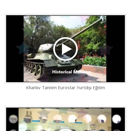
Kharkiv Tanıtım Eurostar Yurtdışı Eğitim