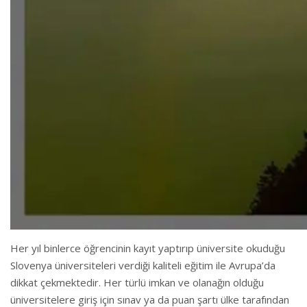
Her yıl binlerce öğrencinin kayıt yaptırıp üniversite okuduğu
Slovenya üniversiteleri verdiği kaliteli eğitim ile Avrupa’da
dikkat çekmektedir. Her türlü imkan ve olanağın olduğu
üniversitelere giriş için sınav ya da puan şartı ülke tarafından