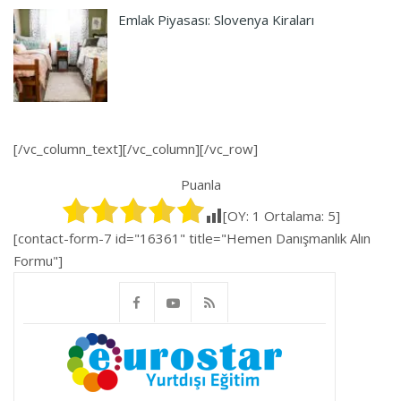
Emlak Piyasası: Slovenya Kiraları
[/vc_column_text][/vc_column][/vc_row]
Puanla
[OY:
1
Ortalama:
5
]
[contact-form-7 id="16361" title="Hemen Danışmanlık Alın
Formu"]