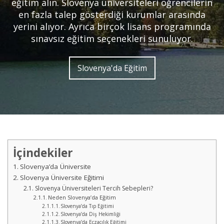
eğitim alın. Slovenya üniversiteleri öğrencilerin
en fazla talep gösterdiği kurumlar arasında
yerini alıyor. Ayrıca birçok lisans programında
sınavsız eğitim seçenekleri sunuluyor.
Slovenya'da Eğitim
İçindekiler
Slovenya’da Üniversite
Slovenya Üniversite Eğitimi
Slovenya Üniversiteleri Tercih Sebepleri?
Neden Slovenya’da Eğitim
Slovenya’da Tıp Eğitimi
Slovenya’da Diş Hekimliği
Slovenya’da Eczacılık Eğitimi