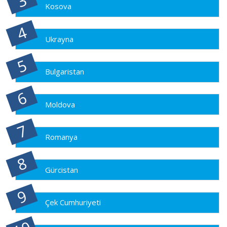
Kosova
Ukrayna
Bulgaristan
Moldova
Romanya
Gürcistan
Çek Cumhuriyeti