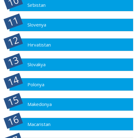
Sırbistan
Slovenya
Hırvatistan
Slovakya
Polonya
Makedonya
Macaristan