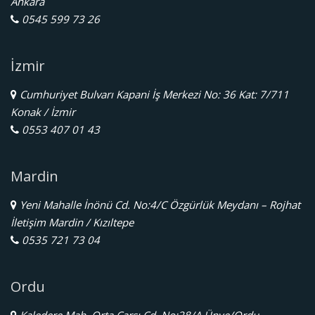
Ankara
0545 599 73 26
İzmir
Cumhuriyet Bulvarı Kapani İş Merkezi No: 36 Kat: 7/711
Konak / İzmir
0553 407 01 43
Mardin
Yeni Mahalle İnönü Cd. No:4/C Özgürlük Meydanı – Rojhat
İletişim Mardin / Kızıltepe
0535 721 73 04
Ordu
Kaledere Mah. Orta Çarşı Cd. No:28/A Ünye/Ordu