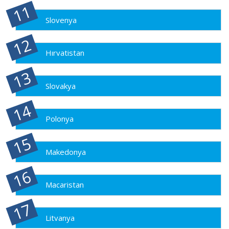
Slovenya
Hırvatistan
Slovakya
Polonya
Makedonya
Macaristan
Litvanya