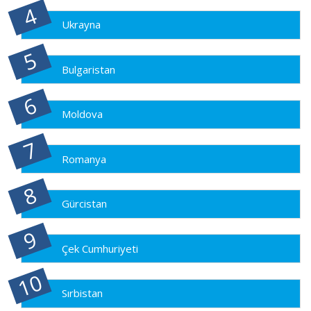
Ukrayna
Bulgaristan
Moldova
Romanya
Gürcistan
Çek Cumhuriyeti
Sırbistan