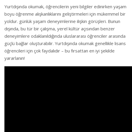
Yurtdışında okumak, öğrencilerin yeni bilgiler edinirken yaşam
boyu öğrenme alışkanlıklarını geliştirmeleri için mükemmel bir
yoldur. günlük yaşam deneyimlerine ilişkin görüşleri. Bunun
dışında, bu tür bir çalışma, yerel kültür açısından benzer
deneyimlere odaklanıldığında uluslararası öğrenciler arasında
güçlü bağlar oluşturabilir. Yurtdışında okumak genellikle lisans
öğrencileri için çok faydalıdır – bu fırsattan en iyi şekilde
yararlanın!