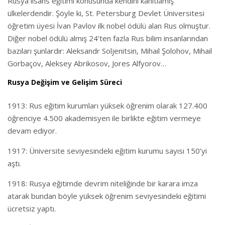
Rusya lisans eğitimi konusunda kendini kanıtlamış
ülkelerdendir. Şöyle ki, St. Petersburg Devlet Üniversitesi
öğretim üyesi İvan Pavlov ilk nobel ödülü alan Rus olmuştur.
Diğer nobel ödülü almış 24’ten fazla Rus bilim insanlarından
bazıları şunlardır: Aleksandr Soljenitsin, Mihail Şolohov, Mihail
Gorbaçov, Aleksey Abrikosov, Jores Alfyorov…
Rusya Değişim ve Gelişim Süreci
1913: Rus eğitim kurumları yüksek öğrenim olarak 127.400
öğrenciye 4.500 akademisyen ile birlikte eğitim vermeye
devam ediyor.
1917: Üniversite seviyesindeki eğitim kurumu sayısı 150’yi
aştı.
1918: Rusya eğitimde devrim niteliğinde bir karara imza
atarak bundan böyle yüksek öğrenim seviyesindeki eğitimi
ücretsiz yaptı.