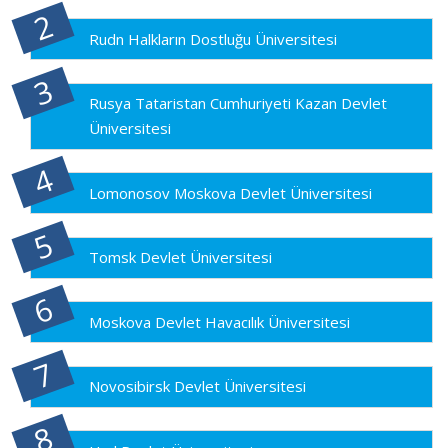
Rudn Halkların Dostluğu Üniversitesi
Rusya Tataristan Cumhuriyeti Kazan Devlet
Üniversitesi
Lomonosov Moskova Devlet Üniversitesi
Tomsk Devlet Üniversitesi
Moskova Devlet Havacılık Üniversitesi
Novosibirsk Devlet Üniversitesi