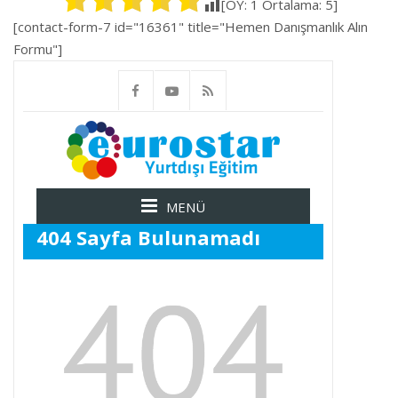
[OY:
1
Ortalama:
5
]
[contact-form-7 id="16361" title="Hemen Danışmanlık Alın
Formu"]