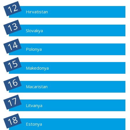
Hırvatistan
Slovakya
Polonya
Makedonya
Macaristan
Litvanya
Estonya