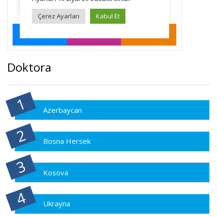
Doktora
Azerbaycan
Bosna Hersek
Kosova
Ukrayna