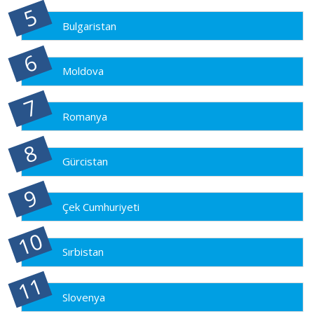
Bulgaristan
Moldova
Romanya
Gürcistan
Çek Cumhuriyeti
Sırbistan
Slovenya