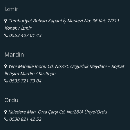
İzmir
Cumhuriyet Bulvarı Kapani İş Merkezi No: 36 Kat: 7/711
Konak / İzmir
0553 407 01 43
Mardin
Yeni Mahalle İnönü Cd. No:4/C Özgürlük Meydanı – Rojhat
İletişim Mardin / Kızıltepe
0535 721 73 04
Ordu
Kaledere Mah. Orta Çarşı Cd. No:28/A Ünye/Ordu
0530 821 42 52