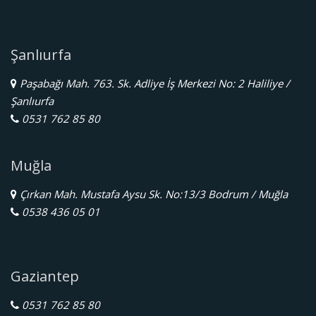
Şanlıurfa
Paşabağı Mah. 763. Sk. Adliye İş Merkezi No: 2 Haliliye /
Şanlıurfa
0531 762 85 80
Muğla
Çırkan Mah. Mustafa Aysu Sk. No:13/3 Bodrum / Muğla
0538 436 05 01
Gaziantep
0531 762 85 80