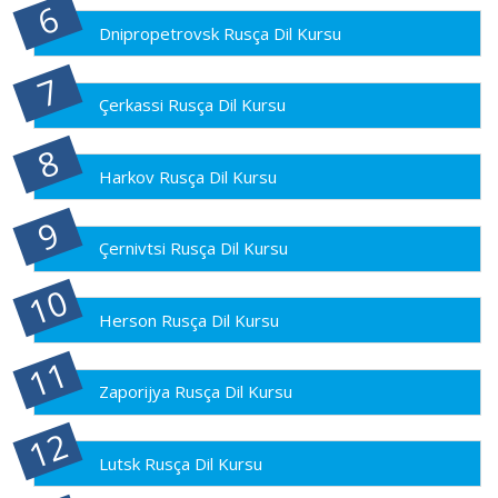
Dnipropetrovsk Rusça Dil Kursu
Çerkassi Rusça Dil Kursu
Harkov Rusça Dil Kursu
Çernivtsi Rusça Dil Kursu
Herson Rusça Dil Kursu
Zaporijya Rusça Dil Kursu
Lutsk Rusça Dil Kursu