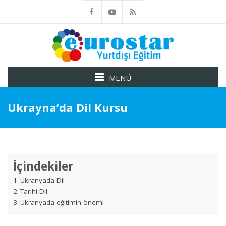
MENÜ
Ukrayna’da Dil Kursu
İçindekiler
Ukranyada Dil
Tarihi Dil
Ukranyada eğitimin önemi