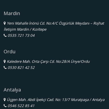
Mardin
Yeni Mahalle İnönü Cd. No:4/C Özgürlük Meydanı – Rojhat
İletişim Mardin / Kızıltepe
0535 721 73 04
Ordu
Kaledere Mah. Orta Çarşı Cd. No:28/A Ünye/Ordu
0530 821 42 52
Antalya
Üçgen Mah. Abdi İpekçi Cad. No: 13/7 Muratpaşa / Antalya
0546 522 85 41