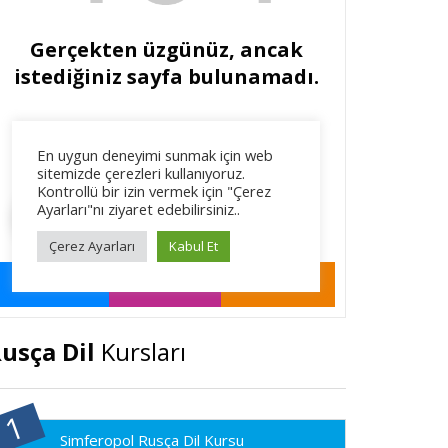
usça Dil
Kursları
Simferopol Rusça Dil Kursu