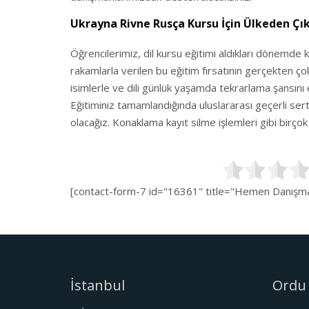
Ukrayna Rivne Rusça Kursu İçin Ülkeden Çı
Öğrencilerimiz, dil kursu eğitimi aldıkları dönemde 
rakamlarla verilen bu eğitim fırsatının gerçekten ço
isimlerle ve dili günlük yaşamda tekrarlama şansını 
Eğitiminiz tamamlandığında uluslararası geçerli serti
olacağız. Konaklama kayıt silme işlemleri gibi birç
[contact-form-7 id="16361" title="Hemen Danışman
İstanbul
Ordu