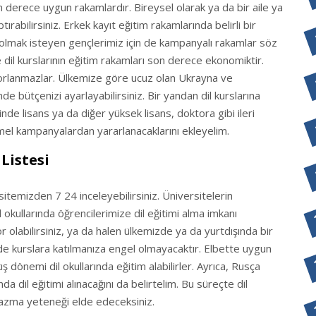
 derece uygun rakamlardır. Bireysel olarak ya da bir aile ya
ırabilirsiniz. Erkek kayıt eğitim rakamlarında belirli bir
ydolmak isteyen gençlerimiz için de kampanyalı rakamlar söz
dil kurslarının eğitim rakamları son derece ekonomiktir.
zorlanmazlar. Ülkemize göre ucuz olan Ukrayna ve
 bütçenizi ayarlayabilirsiniz. Bir yandan dil kurslarına
nde lisans ya da diğer yüksek lisans, doktora gibi ileri
mel kampanyalardan yararlanacaklarını ekleyelim.
Listesi
b sitemizden 7 24 inceleyebilirsiniz. Üniversitelerin
okullarında öğrencilerimize dil eğitimi alma imkanı
r olabilirsiniz, ya da halen ülkemizde ya da yurtdışında bir
de kurslara katılmanıza engel olmayacaktır. Elbette uygun
ş dönemi dil okullarında eğitim alabilirler. Ayrıca, Rusça
ında dil eğitimi alınacağını da belirtelim. Bu süreçte dil
zma yeteneği elde edeceksiniz.