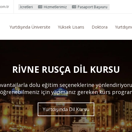
om.tr
tleri
Hizmetlerimiz
Pasaport Başvuru İşlemleri
Yurtdışı Eğit
Yurtdışında Üniversite
Yüksek Lisans
Doktora
Yurtdışın
RIVNE RUSÇA DIL KURSU
antajlarla dolu eğitim seçeneklerine yönlendiriyoruz
öğrenebilmeniz için yapmanız gereken kurs program
Yurtdışında Dil Kursu