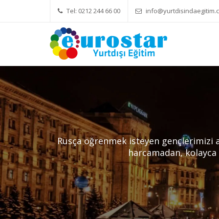
Tel: 0212 244 66 00
info@yurtdisindaegitim.c
Yök Denkliği Önemli
Eğitim Ücre
Rusça öğrenmek isteyen gençlerimizi av
harcamadan, kolayca 