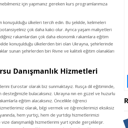
nebilmeniz için yapmanız gereken kurs programlarımıza
in konuşulduğu ülkeleri tercih edin. Bu şekilde, kelimeleri
tansiyeliniz çok daha kalıcı olur. Ayrıca yaşam maliyetleri
dediğiniz rakamlardan çok daha ekonomik rakamlara eğitim
ekilde konuşulduğu ülkelerden biri olan Ukrayna, şehirlerinde
aklar sunan şehirlerden biri Rivne ve kaliteli eğitim olanakları
rsu Danışmanlık Hizmetleri
klerini Eurostar olarak biz sunmaktayız. Rusça dil eğitiminde,
m desteğimizle bulacaksınız. Ukrayna nın en güzel ve huzurlu
R
kamlarla eğitim alacaksınız. Öncelikle öğrenci
Hizmetlerimiz olarak, bilgi vermek ve öğrencilerimizi eksiksiz
 yanında, hem yurtiçi, hem de yurtdışı hizmetlerimizi
 vize danışmanlığı hizmetlerimi yurt içinde gerçekleşir.