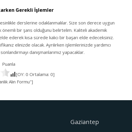
karken Gerekli İşlemler
kesinlikle derslerine odaklanmalılar. Size son derece uygun
k önemli bir şans olduğunu belirtelim. Kaliteli akademik
elde ederek kısa sürede kalıcı bir başarı elde edeceksiniz.
fikanız elinizde olacak. Ayrılırken işlemlerinizde yardımcı
ok sonlandırmayı danışmanlarımız yapacaklar.
Puanla
[OY:
0
Ortalama:
0
]
lık Alın Formu"]
Gaziantep