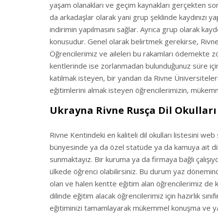
yaşam olanakları ve geçim kaynakları gerçekten son
da arkadaşlar olarak yani grup şeklinde kaydınızı yapt
indirimin yapılmasını sağlar. Ayrıca grup olarak ka
konusudur. Genel olarak belirtmek gerekirse, Rivne 
Öğrencilerimiz ve aileleri bu rakamları ödemekte 
kentlerinde ise zorlanmadan bulunduğunuz süre içinde
katılmak isteyen, bir yandan da Rivne Üniversiteleri
eğitimlerini almak isteyen öğrencilerimizin, mükem
Ukrayna Rivne Rusça Dil Okulları 
Rivne Kentindeki en kaliteli dil okulları listesini we
bünyesinde ya da özel statüde ya da kamuya ait dil 
sunmaktayız. Bir kuruma ya da firmaya bağlı çalışıyo
ülkede öğrenci olabilirsiniz. Bu durum yaz dönemin
olan ve halen kentte eğitim alan öğrencilerimiz de kı
dilinde eğitim alacak öğrencilerimiz için hazırlık sınıf
eğitiminizi tamamlayarak mükemmel konuşma ve ya