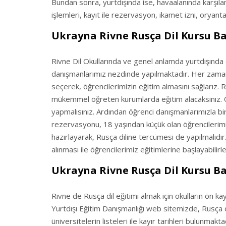
Bundan sonra, yurtdışında ise, havaalanında karşılam
işlemleri, kayıt ile rezervasyon, ikamet izni, oryan
Ukrayna Rivne Rusça Dil Kursu Ba
Rivne Dil Okullarında ve genel anlamda yurtdışında ok
danışmanlarımız nezdinde yapılmaktadır. Her zaman
seçerek, öğrencilerimizin eğitim almasını sağlarız. Ri
mükemmel öğreten kurumlarda eğitim alacaksınız. Ön 
yapmalısınız. Ardından öğrenci danışmanlarımızla birl
rezervasyonu, 18 yaşından küçük olan öğrencilerimiz 
hazırlayarak, Rusça diline tercümesi de yapılmalıdı
alınması ile öğrencilerimiz eğitimlerine başlayabilirle
Ukrayna Rivne Rusça Dil Kursu Ba
Rivne de Rusça dil eğitimi almak için okulların ön ka
Yurtdışı Eğitim Danışmanlığı web sitemizde, Rusça di
üniversitelerin listeleri ile kayır tarihleri bulunmak