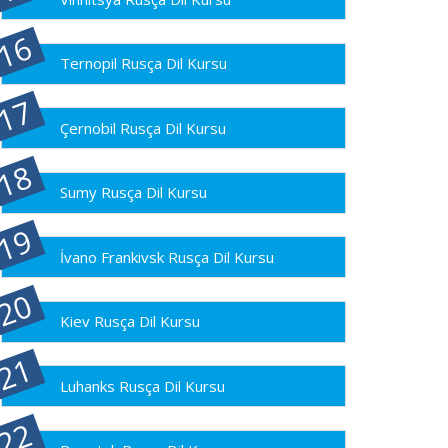
Ternopil Rusça Dil Kursu
Çernobil Rusça Dil Kursu
Sumy Rusça Dil Kursu
İvano Frankivsk Rusça Dil Kursu
Kiev Rusça Dil Kursu
Luhanks Rusça Dil Kursu