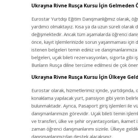
Ukrayna Rivne Rusça Kursu İçin Gelmeden 
Eurostar Yurtdışı Eğitim Danışmanlığımız olarak, öğ
yardımcı olmaktayız. Kısa ya da uzun süreli olarak d
değişmektedir. Ancak tüm aşamalarda öğrenci danı
önce, kayıt işlemlerinizde sorun yaşanmaması için da
istenen belgeleri temin ediniz ve danışmanlarımıza i
belgeleri, uçak bileti rezervasyonları, sigorta gibi
Bunların Rusça diline tercüme edilmesi de çok önem
Ukrayna Rivne Rusça Kursu İçin Ülkeye Gel
Eurostar olarak, hizmetlerimiz içinde, yurtdışında, ok
konaklama yapılacak yurt, pansiyon gibi yerin belirl
bulunmaktadır. Ayrıca, Pasaport giriş işlemleri ile vi
danışmanlarımızın görevidir. Uçak bileti temin işlem
ve transferi, ülke ve şehir oryantasyonları, ikamet 
zaman öğrenci danışmanlarımı sizinle. Ülkeye geldi
danışmanlarımızdan destek alacaksınız.