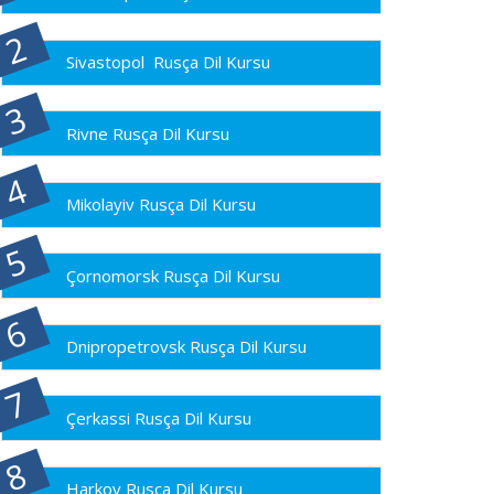
Sivastopol Rusça Dil Kursu
Rivne Rusça Dil Kursu
Mikolayiv Rusça Dil Kursu
Çornomorsk Rusça Dil Kursu
Dnipropetrovsk Rusça Dil Kursu
Çerkassi Rusça Dil Kursu
Harkov Rusça Dil Kursu