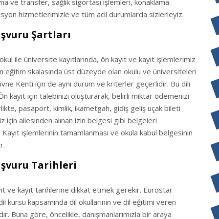
a ve transfer, sağlık sigortası işlemleri, konaklama
tasyon hizmetlerimizle ve tüm acil durumlarda sizlerleyiz.
şvuru Şartları
ul ile üniversite kayıtlarında, ön kayıt ve kayıt işlemlerimiz
 eğitim skalasında üst düzeyde olan okulu ve üniversiteleri
vne Kenti için de aynı durum ve kriterler geçerlidir. Bu dili
kayıt için talebinizi oluşturarak, belirli miktar ödemenizi
ikte, pasaport, kimlik, ikametgah, gidiş geliş uçak bileti
için ailesinden alınan izin belgesi gibi belgeleri
r. Kayıt işlemlerinin tamamlanması ve okula kabul belgesinin
r.
şvuru Tarihleri
yıt ve kayıt tarihlerine dikkat etmek gerekir. Eurostar
l kursu kapsamında dil okullarının ve dil eğitimi veren
tadır. Buna göre, öncelikle, danışmanlarımızla bir araya