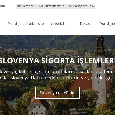
om.tr
etleri
Hizmetlerimiz
Pasaport Başvuru İşlemleri
Yurtdışı Eğit
Yurtdışında Üniversite
Yüksek Lisans
Doktora
Yurtdışın
SLOVENYA SIGORTA İŞLEMLER
lovenya, kaliteli eğitim kurumları ve seçkin akademik
nda, Slovenya Halkı medeni, kültürlü ve yüksek eğiti
Slovenya'da Eğitim