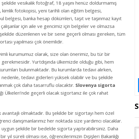
e şekilde vesikalık fotoğraf, 18 yaşını henüz doldurmamış
 kimlik fotokopisi, yeni tarihli olan eğitim belgesi,
bul belgesi, banka hesap dökümleri, taşıt ve taşınmaz kayıt
u çalışanlar için aile ve gencimiz için belgeler ve olmazsa
şekilde düzenlenen ve bir sene geçerli olması gereken, tüm
gortası yapılması çok önemlidir.
yimli kurumumuz olarak, size olan önerimiz, bu tür bir
sı gerekmesidir. Yurtdışında ülkemizde olduğu gibi, hem
urumları bulunmaktadır. Bu kurumlarda tedavi alırken,
nedenle, tedavi giderleri yüksek olabilir ve bu şekilde
nmak çok daha tasarruflu olacaktır.
Slovenya sigorta
i Ülkeleri’nde geçerli olacak sigortanız ile çok rahat
S
k avantajlı olmaktadır. Bu şekilde bir sigortayı hem özel
renci danışmanlarımız her noktada size yardımcı olacaklar.
ygun şekilde bir bedelde sigorta yaptırabilirsiniz. Daha
bir yıl süreli olması ise, öğrencilerimizin Dışişleri Bakanlığı