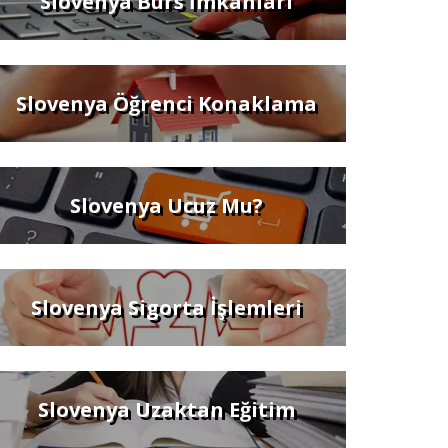
Slovenya Burs İmkanları
Slovenya Öğrenci Konaklama
Slovenya Ucuz Mu?
Slovenya Sigorta İşlemleri
Slovenya Uzaktan Eğitim