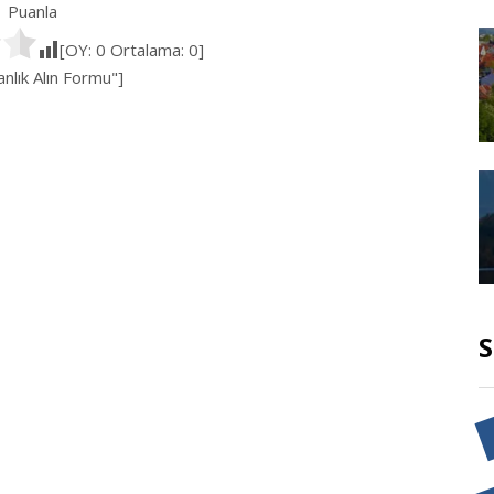
Puanla
[OY:
0
Ortalama:
0
]
lık Alın Formu"]
S