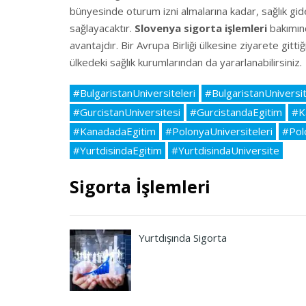
bünyesinde oturum izni almalarına kadar, sağlık gide
sağlayacaktır.
Slovenya sigorta işlemleri
bakımınd
avantajdır. Bir Avrupa Birliği ülkesine ziyarete gitt
ülkedeki sağlık kurumlarından da yararlanabilirsiniz.
#BulgaristanUniversiteleri
#BulgaristanUniversit
#GurcistanUniversitesi
#GurcistandaEgitim
#K
#KanadadaEgitim
#PolonyaUniversiteleri
#Pol
#YurtdisindaEgitim
#YurtdisindaUniversite
Sigorta İşlemleri
Yurtdışında Sigorta