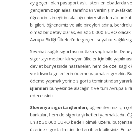
ay geçerli olan pasaport aslı, istenilen ebatlarda v
gençlerimiz için ailesi tarafından verilmiş muvafakat,
öğrencimizin eğitim alacağı üniversiteden alınan ka
bilgileri, öğrencimiz ve aile bireyleri adına, bordrol
olmaz bir detay olarak, en az 30.000 EURO olacak 
Avrupa Birliği Ülkeleri’nde geçerli seyahat sağlık si
Seyahat sağlık sigortası mutlaka yapılmalıdır. Dene
sigortayı mecbur kılmayan ülkeler için bile yapılma
devlet bünyesinde hastaneler, hem de özel sağlık k
yurtdışında gelenlerin ödeme yapmaları gerekir. Bu 
ödeme yapmak yerine sigorta teminatından yararla
işlemleri
bünyesinde alacağınız ve tüm Avrupa Birliğ
edeceksiniz.
Slovenya sigorta işlemleri,
öğrencilerimiz için ço
bankalar, hem de sigorta şirketleri yapmaktadır. Öğ
En az 30.000 EURO bedelli olmak üzere, bütçenize u
üzerine sigorta limitini de tercih edebilirsiniz. En az 