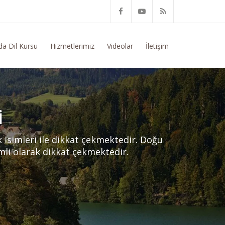
im Konusunda Genel Bilgi Talep Ediyorum
da Dil Kursu
Hizmetlerimiz
Videolar
İletişim
I
 isimleri ile dikkat çekmektedir. Doğu
mli olarak dikkat çekmektedir.