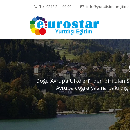
Tel: 0212 244 66 00
info@yurtdisindaegitim.c
Yök Denkliği Önemli
Eğitim Ücr
Doğu Avrupa Ülkeleri'nden biri olan S
Avrupa coğrafyasına bakıldığı