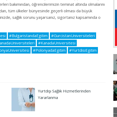
rleri bakımından, öğrencilerimizin teminat altında olmalarını
an, tüm ülkeler bünyesinde geçerli olması da büyük
iğinizde, sağlık sorunu yaşarsanız, sigortanız kapsamında o
esi
#BulgaristandaEgitim
#GurcistanUniversiteleri
anadaUniversiteleri
#KanadaUniversitesi
onyaUniversitesi
#PolonyadaEgitim
#YurtdisiEgitim
Yurtdışı Sağlık Hizmetlerinden
Yararlanma