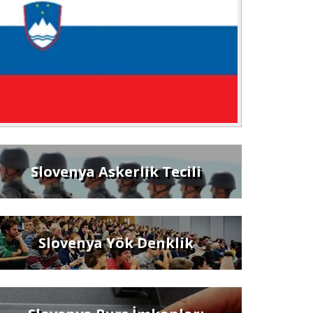
Slovenya Askerlik Tecili
Slovenya Yök Denklik