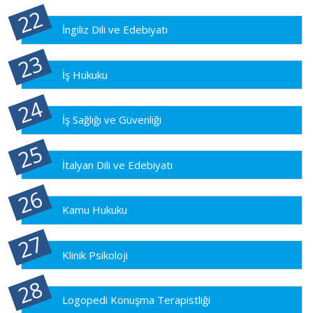
İngiliz Dili ve Edebiyatı
İş Hukuku
İş Sağlığı ve Güvenliği
İtalyan Dili ve Edebiyatı
Kamu Hukuku
Klinik Psikoloji
Logopedi Konuşma Terapistliği