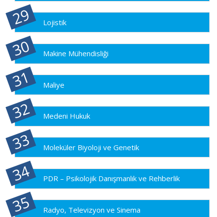
Lojistik
Makine Mühendisliği
Maliye
Medeni Hukuk
Moleküler Biyoloji ve Genetik
PDR – Psikolojik Danışmanlık ve Rehberlik
Radyo, Televizyon ve Sinema