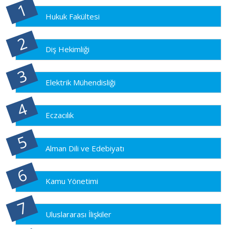
Hukuk Fakültesi
Diş Hekimliği
Elektrik Mühendisliği
Eczacılık
Alman Dili ve Edebiyatı
Kamu Yönetimi
Uluslararası İlişkiler