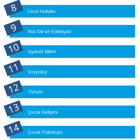
Ceza Hukuku
Rus Dili ve Edebiyatı
Siyaset Bilimi
Sosyoloji
Turizm
Çocuk Gelişimi
Çocuk Psikolojisi