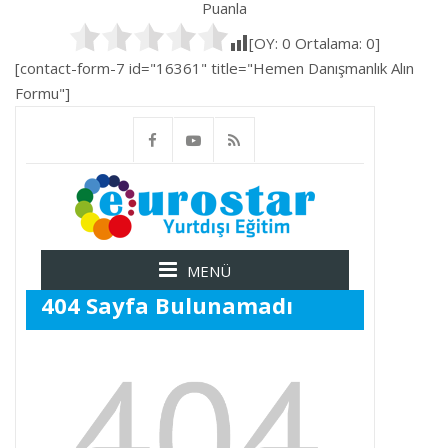
Puanla
[OY:
0
Ortalama:
0
]
[contact-form-7 id="16361" title="Hemen Danışmanlık Alın
Formu"]