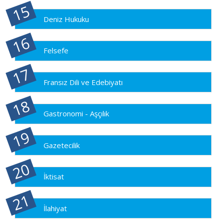
Deniz Hukuku
Felsefe
Fransız Dili ve Edebiyatı
Gastronomi - Aşçılık
Gazetecilik
İktisat
İlahiyat