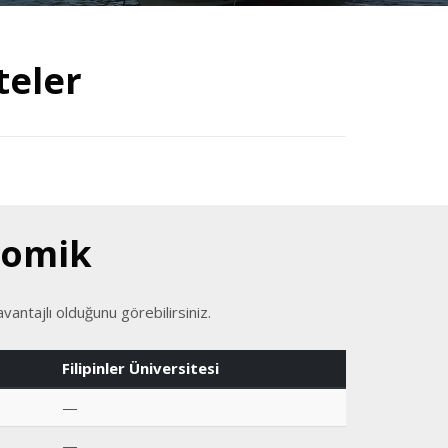
teler
nomik
vantajlı olduğunu görebilirsiniz.
Filipinler Üniversitesi
—
—