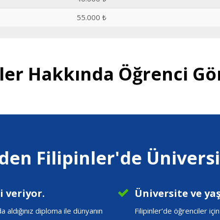
55.000 ₺
nler Hakkında Öğrenci Gö
en Filipinler'de Ünivers
 veriyor.
Üniversite ve ya
a aldığınız diploma ile dünyanın
Filipinler’de öğrenciler i