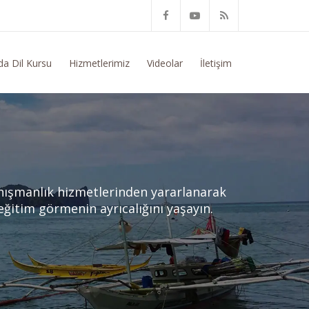
 Konusunda Genel Bilgi Talep Ediyorum
da Dil Kursu
Hizmetlerimiz
Videolar
İletişim
anışmanlık hizmetlerinden yararlanarak
 eğitim görmenin ayrıcalığını yaşayın.