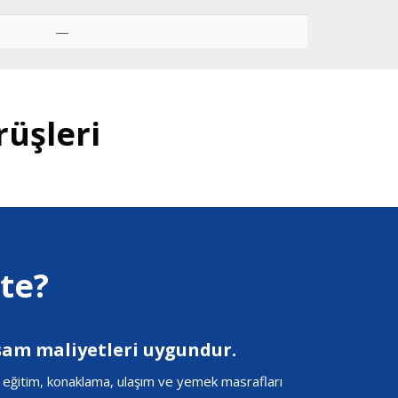
—
rüşleri
ite?
şam maliyetleri uygundur.
çin eğitim, konaklama, ulaşım ve yemek masrafları