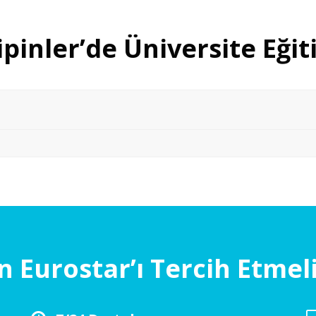
lipinler’de Üniversite Eğit
 Eurostar’ı Tercih Etmeli