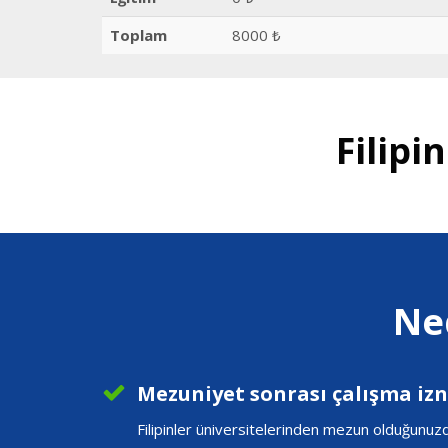
Toplam
8000 ₺
Filipi
Ned
Mezuniyet sonrası çalışma izni
Filipinler üniversitelerinden mezun olduğunuzd