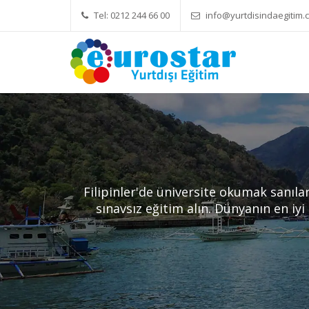
Tel: 0212 244 66 00
info@yurtdisindaegitim.c
Yök Denkliği Önemli
Eğitim Ücret
Filipinler'de üniversite okumak sanıl
sınavsız eğitim alın. Dünyanın en iyi