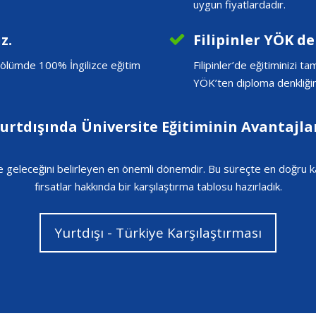
uygun fiyatlardadır.
z.
Filipinler YÖK de
e bölümde 100% İngilizce eğitim
Filipinler’de eğitiminizi 
YÖK’ten diploma denkliğini 
urtdışında Üniversite Eğitiminin Avantajla
 ve geleceğini belirleyen en önemli dönemdir. Bu süreçte en doğru k
fırsatlar hakkında bir karşılaştırma tablosu hazırladık.
Yurtdışı - Türkiye Karşılaştırması