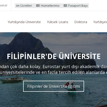
om.tr
leri
Hizmetlerimiz
Pasaport Başvuru İşlemleri
Yurtdışı Eğitim
Yurtdışında Üniversite
Yüksek Lisans
Doktora
Yurtdışın
FILIPINLER'DE ÜNIVERSITE
andan çok daha kolay. Eurostar yurt dışı akademik d
 üniversitelerinde ve en fazla tercih edilen alanlarda
Filipinler'de Üniversite Eğitimi