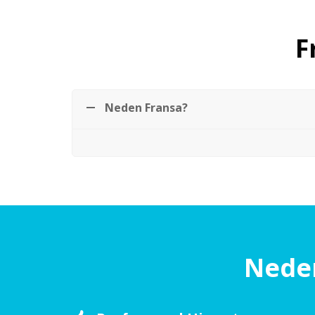
F
Neden Fransa?
Neden