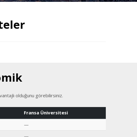
teler
omik
antajlı olduğunu görebilirsiniz.
Fransa Üniversitesi
—
—