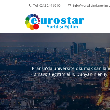
Tel: 0212 244 66 00
info@yurtdisindaegitim.c
Yök Denkliği Önemli
Eğitim Ücretler
Fransa'da üniversite okumak sanılan
sınavsız eğitim alın. Dünyanın en iyi