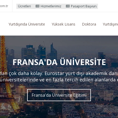
om.tr
i
Hizmetlerimiz
Pasaport Başvuru İşlemleri
Yurtdışı Eğitim Ko
Yurtdışında Üniversite
Yüksek Lisans
Doktora
Yurtdışın
FRANSA'DA ÜNIVERSITE
dan çok daha kolay. Eurostar yurt dışı akademik dan
 üniversitelerinde ve en fazla tercih edilen alanlarda
Fransa'da Üniversite Eğitimi