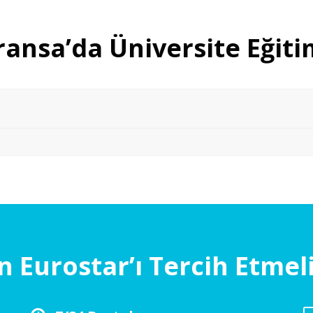
ransa’da Üniversite Eğiti
 Eurostar’ı Tercih Etmeli