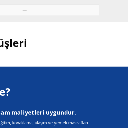
—
şleri
e?
şam maliyetleri uygundur.
 eğitim, konaklama, ulaşım ve yemek masrafları