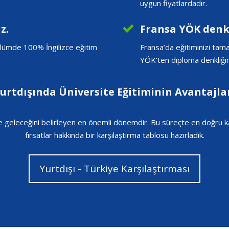
uygun fiyatlardadır.
z.
Fransa YÖK denkl
bölümde 100% İngilizce eğitim
Fransa’da eğitiminizi tam
YÖK’ten diploma denkliğini 
urtdışında Üniversite Eğitiminin Avantajla
 ve geleceğini belirleyen en önemli dönemdir. Bu süreçte en doğru k
fırsatlar hakkında bir karşılaştırma tablosu hazırladık.
Yurtdışı - Türkiye Karşılaştırması