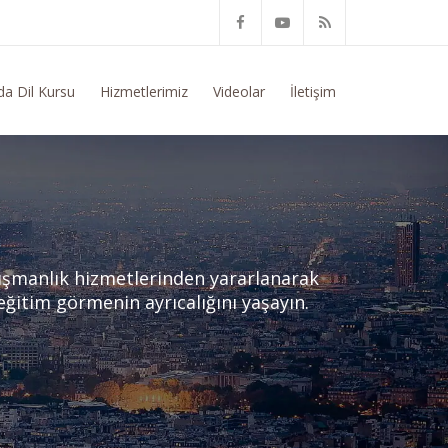
nusunda Genel Bilgi Talep Ediyorum
da Dil Kursu
Hizmetlerimiz
Videolar
İletişim
ışmanlık hizmetlerinden yararlanarak
 eğitim görmenin ayrıcalığını yaşayın.