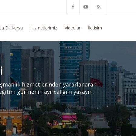
itim Konusunda Genel Bilgi Talep Ediyorum
da Dil Kursu
Hizmetlerimiz
Videolar
İletişim
I
ışmanlık hizmetlerinden yararlanarak
 eğitim görmenin ayrıcalığını yaşayın.