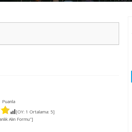
Puanla
[OY:
1
Ortalama:
5
]
lık Alın Formu"]