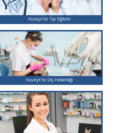
Kuveyt'te Tıp Eğitimi
Kuveyt'te Diş Hekimliği