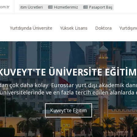
om.tr
cretleri
Hizmetlerimiz
Pasaport Başvuru İşlemleri
Yurtdışı Eğ
Yurtdışında Üniversite
Yüksek Lisans
Doktora
Yurtdışın
KUVEYT'TE ÜNIVERSITE EĞITIM
dan çok daha kolay. Eurostar yurt dışı akademik dan
 üniversitelerinde ve en fazla tercih edilen alanlarda
Kuveyt'te Eğitim