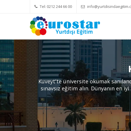
Tel: 0212 244 66 00
info@yurtdisindaegitim.c
Yök Denkliği Önemli
Eğitim Ü
Kuveyt'te üniversite okumak sanılan
sınavsız eğitim alın. Dünyanın en iyi