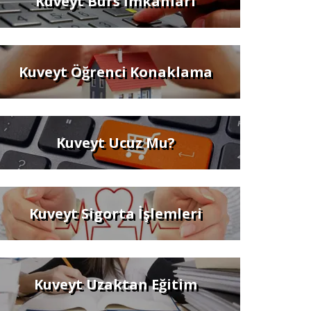
Kuveyt Burs İmkanları
Kuveyt Öğrenci Konaklama
Kuveyt Ucuz Mu?
Kuveyt Sigorta İşlemleri
Kuveyt Uzaktan Eğitim