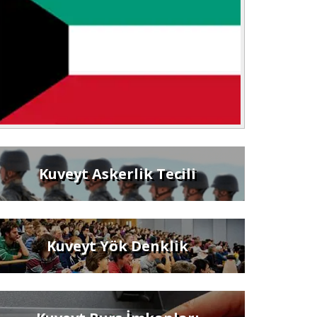
Kuveyt Askerlik Tecili
Kuveyt Yök Denklik