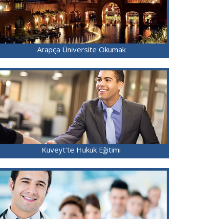
Arapça Üniversite Okumak
Kuveyt'te Hukuk Eğitimi