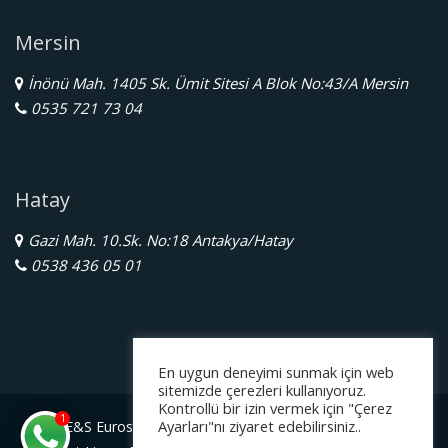
Mersin
İnönü Mah. 1405 Sk. Ümit Sitesi A Blok No:43/A Mersin
0535 721 73 04
Hatay
Gazi Mah. 10.Sk. No:18 Antakya/Hatay
0538 436 05 01
En uygun deneyimi sunmak için web
sitemizde çerezleri kullanıyoruz.
Kontrollü bir izin vermek için "Çerez
1
Ayarları"nı ziyaret edebilirsiniz..
E&S Eurostar Yurtdışı Eğitim Danışmanlığı Ltd. Şti.