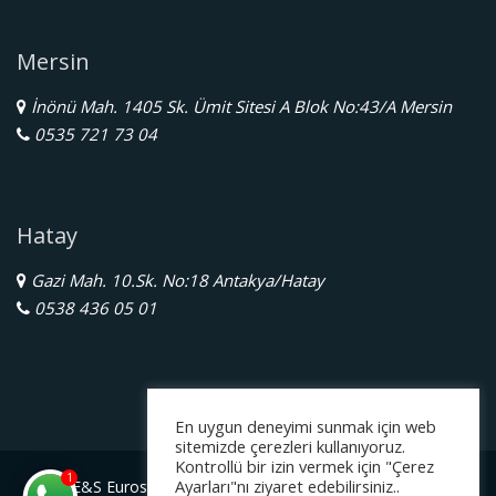
Mersin
İnönü Mah. 1405 Sk. Ümit Sitesi A Blok No:43/A Mersin
0535 721 73 04
Hatay
Gazi Mah. 10.Sk. No:18 Antakya/Hatay
0538 436 05 01
En uygun deneyimi sunmak için web
sitemizde çerezleri kullanıyoruz.
Kontrollü bir izin vermek için "Çerez
1
Ayarları"nı ziyaret edebilirsiniz..
E&S Eurostar Yurtdışı Eğitim Danışmanlığı Ltd. Şti.