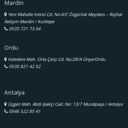
Mardin
Yeni Mahalle İnönü Cd. No:4/C Özgürlük Meydanı – Rojhat
İletişim Mardin / Kızıltepe
0535 721 73 04
Ordu
Kaledere Mah. Orta Çarşı Cd. No:28/A Ünye/Ordu
0530 821 42 52
Antalya
Üçgen Mah. Abdi İpekçi Cad. No: 13/7 Muratpaşa / Antalya
0546 522 85 41