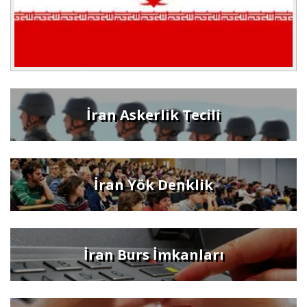
İran Askerlik Tecili
İran Yök Denklik
İran Burs İmkanları