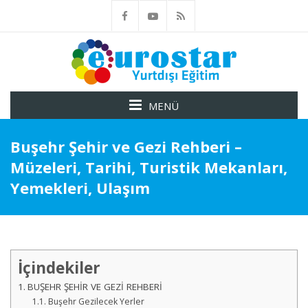
MENÜ
Buşehr Şehir ve Gezi Rehberi –
Müzeleri, Tarihi, Turistik Mekanları,
Yemekleri, Ulaşım
İçindekiler
BUŞEHR ŞEHİR VE GEZİ REHBERİ
Buşehr Gezilecek Yerler