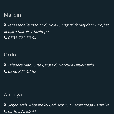
Mardin
Yeni Mahalle İnönü Cd. No:4/C Özgürlük Meydanı – Rojhat
İletişim Mardin / Kızıltepe
0535 721 73 04
Ordu
Kaledere Mah. Orta Çarşı Cd. No:28/A Ünye/Ordu
0530 821 42 52
Antalya
Üçgen Mah. Abdi İpekçi Cad. No: 13/7 Muratpaşa / Antalya
0546 522 85 41