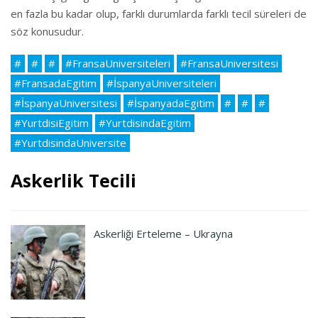
en fazla bu kadar olup, farklı durumlarda farklı tecil süreleri de
söz konusudur.
#
#
#
#FransaUniversiteleri
#FransaUniversitesi
#FransadaEgitim
#İspanyaUniversiteleri
#İspanyaUniversitesi
#İspanyadaEgitim
#
#
#
#YurtdisiEgitim
#YurtdisindaEgitim
#YurtdisindaUniversite
Askerlik Tecili
Askerliği Erteleme – Ukrayna