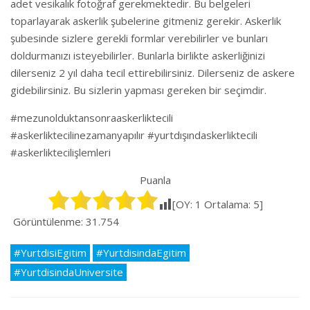
adet vesikalık fotoğraf gerekmektedir. Bu belgeleri
toparlayarak askerlik şubelerine gitmeniz gerekir. Askerlik
şubesinde sizlere gerekli formlar verebilirler ve bunları
doldurmanızı isteyebilirler. Bunlarla birlikte askerliğinizi
dilerseniz 2 yıl daha tecil ettirebilirsiniz. Dilerseniz de askere
gidebilirsiniz. Bu sizlerin yapması gereken bir seçimdir.
#mezunolduktansonraaskerliktecili
#askerliktecilinezamanyapılır #yurtdışındaskerliktecili
#askerliktecilişlemleri
Puanla
[OY:
1
Ortalama:
5
]
Görüntülenme:
31.754
#YurtdisiEgitim
#YurtdisindaEgitim
#YurtdisindaUniversite