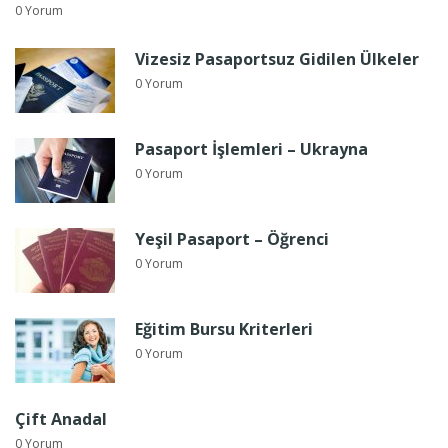
0 Yorum
Vizesiz Pasaportsuz Gidilen Ülkeler
0 Yorum
Pasaport İşlemleri – Ukrayna
0 Yorum
Yeşil Pasaport – Öğrenci
0 Yorum
Eğitim Bursu Kriterleri
0 Yorum
Çift Anadal
0 Yorum