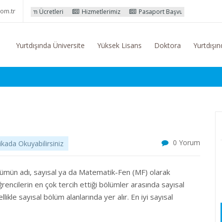
om.tr
leri
Hizmetlerimiz
Pasaport Başvuru İşlemleri
Yurtdışı Eğitim
Yurtdışında Üniversite
Yüksek Lisans
Doktora
Yurtdışın
0 Yorum
kada Okuyabilirsiniz
lümün adı, sayısal ya da Matematik-Fen (MF) olarak
rencilerin en çok tercih ettiği bölümler arasında sayısal
likle sayısal bölüm alanlarında yer alır. En iyi sayısal