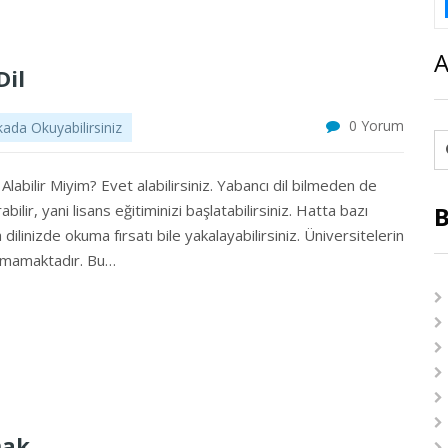
A
Dil
0 Yorum
ada Okuyabilirsiniz
labilir Miyim? Evet alabilirsiniz. Yabancı dil bilmeden de
lir, yani lisans eğitiminizi başlatabilirsiniz. Hatta bazı
B
dilinizde okuma fırsatı bile yakalayabilirsiniz. Üniversitelerin
apmamaktadır. Bu…
mak