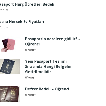
asaport Harç Ücretleri Bedeli
Yorum
osna Hersek Ev Fiyatları
Yorum
Pasaportla nerelere gidilir? –
Öğrenci
0 Yorum
Yeni Pasaport Teslimi
Sırasında Hangi Belgeler
Getirilmelidir
0 Yorum
Defter Bedeli – Öğrenci
0 Yorum