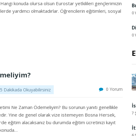
Hangi konuda olursa olsun Eurostar yetkilileri gençlerimizin
B
lerde yardımcı olmaktadırlar. Öğrencilerin eğitimleri, sosyal
0 
D
0 
E
emeliyim?
0 Yorum
5 Dakikada Okuyabilirsiniz
İ
timi Ne Zaman Ödemeliyim? Bu sorunun yanıtı genellikle
7 
tedir. Yine de genel olarak vize istemeyen Bosna Hersek,
de eğitim alacaksanız bu durumda eğitim ücretinizi kayıt
İ
u konuda…
6 