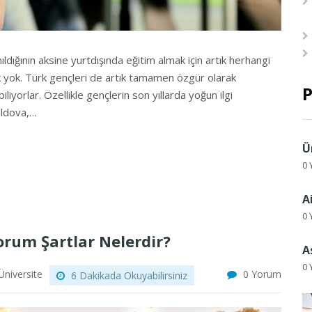
ıldığının aksine yurtdışında eğitim almak için artık herhangi
 yok. Türk gençleri de artık tamamen özgür olarak
P
iliyorlar. Özellikle gençlerin son yıllarda yoğun ilgi
oldova,…
Ü
0 
A
0 
orum Şartlar Nelerdir?
A
0 
Üniversite
0 Yorum
6 Dakikada Okuyabilirsiniz