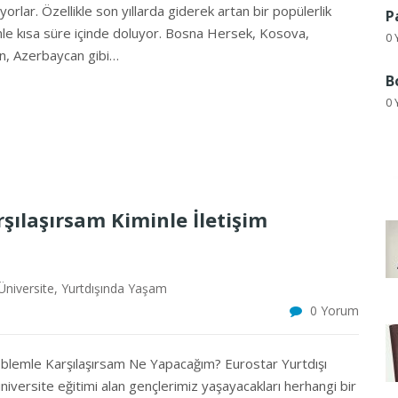
yorlar. Özellikle son yıllarda giderek artan bir popülerlik
P
nle kısa süre içinde doluyor. Bosna Hersek, Kosova,
0 
n, Azerbaycan gibi…
B
0 
şılaşırsam Kiminle İletişim
Üniversite
,
Yurtdışında Yaşam
0 Yorum
roblemle Karşılaşırsam Ne Yapacağım? Eurostar Yurtdışı
üniversite eğitimi alan gençlerimiz yaşayacakları herhangi bir