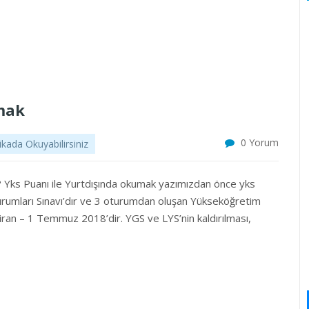
umak
0 Yorum
kada Okuyabilirsiniz
? Yks Puanı ile Yurtdışında okumak yazımızdan önce yks
Kurumları Sınavı’dır ve 3 oturumdan oluşan Yükseköğretim
aziran – 1 Temmuz 2018’dir. YGS ve LYS’nin kaldırılması,