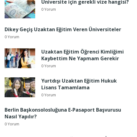
Üniversite için gerekli vize hangisi?
0 Yorum
Dikey Geçiş Uzaktan Eğitim Veren Üniversiteler
0 Yorum
Uzaktan Eğitim Öğrenci Kimliğimi
Kaybettim Ne Yapmam Gerekir
0 Yorum
Yurtdışı Uzaktan Eğitim Hukuk
Lisans Tamamlama
0 Yorum
Berlin Başkonsolosluğuna E-Pasaport Başvurusu
Nasıl Yapılır?
0 Yorum