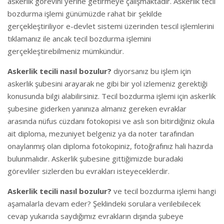
askerlik görevini yerine getirmeye çalışmaktadır. Askerlik tecil
bozdurma işlemi günümüzde rahat bir şekilde
gerçekleştiriliyor e-devlet sistemi üzerinden tescil işlemlerini
tıklamanız ile ancak tecil bozdurma işlemini
gerçekleştirebilmeniz mümkündür.
Askerlik tecili nasıl bozulur?
diyorsanız bu işlem için
askerlik şubesini arayarak ne gibi bir yol izlemeniz gerektiği
konusunda bilgi alabilirsiniz. Tecil bozdurma işlemi için askerlik
şubesine giderken yanınıza almanız gereken evraklar
arasında nüfus cüzdanı fotokopisi ve aslı son bitirdiğiniz okula
ait diploma, mezuniyet belgeniz ya da noter tarafından
onaylanmış olan diploma fotokopiniz, fotoğrafınız hali hazırda
bulunmalıdır. Askerlik şubesine gittiğimizde buradaki
görevliler sizlerden bu evrakları isteyeceklerdir.
Askerlik tecili nasıl bozulur?
ve tecil bozdurma işlemi hangi
aşamalarla devam eder? Şeklindeki sorulara verilebilecek
cevap yukarıda saydığımız evrakların dışında şubeye