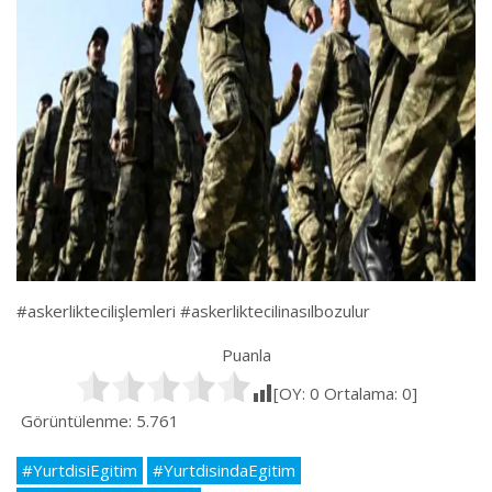
#askerliktecilişlemleri #askerliktecilinasılbozulur
Puanla
[OY:
0
Ortalama:
0
]
Görüntülenme:
5.761
#YurtdisiEgitim
#YurtdisindaEgitim