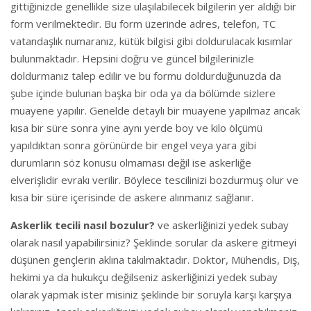
gittiğinizde genellikle size ulaşılabilecek bilgilerin yer aldığı bir
form verilmektedir. Bu form üzerinde adres, telefon, TC
vatandaşlık numaranız, kütük bilgisi gibi doldurulacak kısımlar
bulunmaktadır. Hepsini doğru ve güncel bilgilerinizle
doldurmanız talep edilir ve bu formu doldurduğunuzda da
şube içinde bulunan başka bir oda ya da bölümde sizlere
muayene yapılır. Genelde detaylı bir muayene yapılmaz ancak
kısa bir süre sonra yine aynı yerde boy ve kilo ölçümü
yapıldıktan sonra görünürde bir engel veya yara gibi
durumların söz konusu olmaması değil ise askerliğe
elverişlidir evrakı verilir. Böylece tescilinizi bozdurmuş olur ve
kısa bir süre içerisinde de askere alınmanız sağlanır.
Askerlik tecili nasıl bozulur?
ve askerliğinizi yedek subay
olarak nasıl yapabilirsiniz? Şeklinde sorular da askere gitmeyi
düşünen gençlerin aklına takılmaktadır. Doktor, Mühendis, Diş,
hekimi ya da hukukçu değilseniz askerliğinizi yedek subay
olarak yapmak ister misiniz şeklinde bir soruyla karşı karşıya