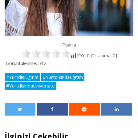
Puanla
[OY:
0
Ortalama:
0
]
Görüntülenme:
512
#YurtdisiEgitim
#YurtdisindaEgitim
#YurtdisindaUniversite
İlginizi Çekebilir