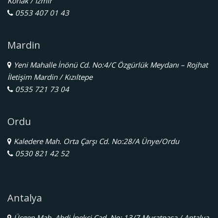
Konak / İzmir
0553 407 01 43
Mardin
Yeni Mahalle İnönü Cd. No:4/C Özgürlük Meydanı – Rojhat
İletişim Mardin / Kızıltepe
0535 721 73 04
Ordu
Kaledere Mah. Orta Çarşı Cd. No:28/A Ünye/Ordu
0530 821 42 52
Antalya
Üçgen Mah. Abdi İpekçi Cad. No: 13/7 Muratpaşa / Antalya