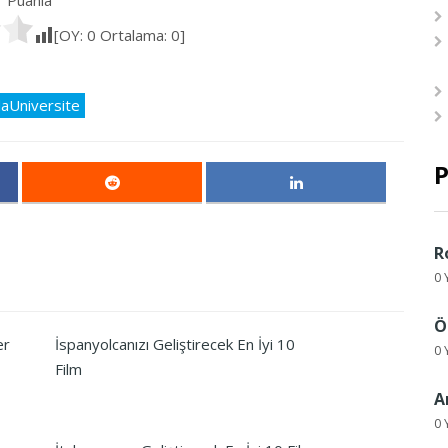
Puanla
[OY:
0
Ortalama:
0
]
daUniversite
P
R
0 
Ö
er
İspanyolcanızı Geliştirecek En İyi 10
0 
Film
A
0 