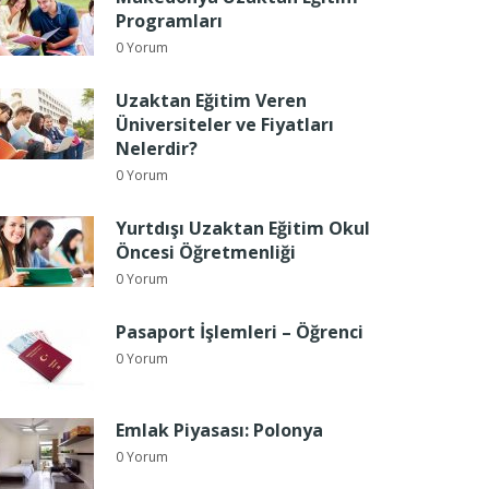
Programları
0 Yorum
Uzaktan Eğitim Veren
Üniversiteler ve Fiyatları
Nelerdir?
0 Yorum
Yurtdışı Uzaktan Eğitim Okul
Öncesi Öğretmenliği
0 Yorum
Pasaport İşlemleri – Öğrenci
0 Yorum
Emlak Piyasası: Polonya
0 Yorum