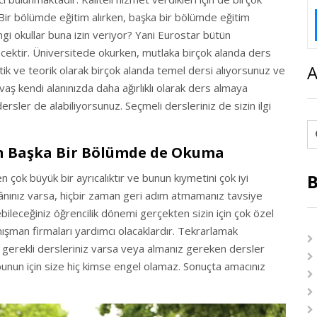
. Bir bölümde eğitim alırken, başka bir bölümde eğitim
gi okullar buna izin veriyor? Yani Eurostar bütün
ecektir. Üniversitede okurken, mutlaka birçok alanda ders
A
ratik ve teorik olarak birçok alanda temel dersi alıyorsunuz ve
aş kendi alanınızda daha ağırlıklı olarak ders almaya
ler de alabiliyorsunuz. Seçmeli dersleriniz de sizin ilgi
n Başka Bir Bölümde de Okuma
B
 çok büyük bir ayrıcalıktır ve bunun kıymetini çok iyi
kânınız varsa, hiçbir zaman geri adım atmamanız tavsiye
ebileceğiniz öğrencilik dönemi gerçekten sizin için çok özel
anışman firmaları yardımcı olacaklardır. Tekrarlamak
r gerekli dersleriniz varsa veya almanız gereken dersler
bunun için size hiç kimse engel olamaz. Sonuçta amacınız