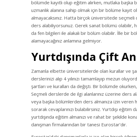
bölümde kayıtlı olup eğitim alırken, mutlaka başka 
uzmanlık alanına sahip olmak için bir bölüme kayıt 
almayacaksınız. Hatta birçok üniversitede seçmeli 
ders alabiliyorsunuz. Gerek sanat bölümü olabilir, 
da fen bilgileri ile alakalı bir bölüm olabilir. İlle 
alamayacağınız anlamına gelmiyor.
Yurtdışında Çift An
Zamanla elbette üniversitelerde olan kurallar ve şa
derslerinizi alıp 4 yılınızı tamamlayıp mezun oluyord
şartları ve kuralları da değişti. Bir bölümde okurken
Seçmeli derslerde de ilgi alanlarınız üzerine ders al
veya başka bölümlerden ders almanıza izin veren han
sorarak cevaplarınızı bulabilirsiniz. Yurtdışı eğitim d
yurtdışında eğitim almanızı ve rahat bir şekilde kona
danışman firmalarından bir tanesi Eurostar’dır.
Eurostar’daki danışmanlarla iç içe olan birçok öğrenc