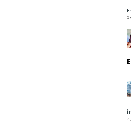
E
0 
E
İ
7 