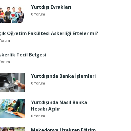
Yurtdışı Evrakları
0 Yorum
çık Öğretim Fakültesi Askerliği Erteler mi?
Yorum
skerlik Tecil Belgesi
Yorum
Yurtdışında Banka İşlemleri
0 Yorum
Yurtdışında Nasıl Banka
Hesabı Açılır
0 Yorum
Makedonya Uzaktan Eğitim