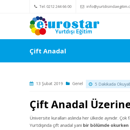
Tel: 0212 244 66 00
info@yurtdisindaegitim.c
Yök Denkliği Önemli
Eğitim Ücretleri
Hizmetle
Çift Anadal
13 Şubat 2019
Genel
5 Dakikada Okuyabil
Çift Anadal Üzerin
Üniversite kuralları aslında her ülkede aynıdır. Çok 
Yurtdışında çift anadal yani
bir bölümde okurken