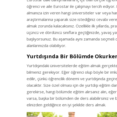
öğrenci ve aile Eurostar ile çalışmayı tercih ediyor
almanıza izin veren hangi üniversiteler var veya han
araştırmalarına yaparak size istediğiniz cevabı ver
almak zorunda kalacaksınız. Özellikle ilk yıllarda, p
üçüncü ve dördüncü sınıflara geçtiğinizde, yavaş yav
başlıyorsunuz. Bu aşamada aynı zamanda seçmeli ders
alanlarınızda olabiliyor.
Yurtdışında Bir Bölümde Okurke
Yurtdışındaki üniversitelerde eğitim almak gerçekten
bilmeniz gerekiyor. Eğer öğrenci olup böyle bir im
edilir, çünkü öğrencilik dönemi ve yurtdışında geçir
olacaktır. Size özel olması için de yurtdışı eğitim d
gerekirse, hangi bölümde eğitim alırsanız alın, eğe
varsa, başka bir bölümden de ders alabilirsiniz ve 
elinizden geldiğince en iyi şekilde ders almak.