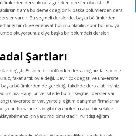
bölümlerden ders almanız gereken dersler olacaktır. Bir
olabilirsiniz ama bu demek değildir ki başka bölümlerden ders
dersler vardır. Bu seçmeli derslerde, başka bölümlerden
herhangi bir dil ve edebiyat bölümü olabilir, spor bölümü ya
bir bölümde okuyorsunuz diye başka bir bölümdeki dersleri
adal Şartları
rtlar değişti. Eskiden bir bölümden ders aldığınızda, sadece
unuz, fakat artık öyle değil. Devir çok değişti ve üniversite
, başka bölümlerden de gerektiği takdirde ders alabilirsiniz.
abilirsiniz. Hangi üniversitede bu tür seçmeli dersler var
gi üniversiteler var, yurtdışı eğitim danışman firmalarına
anışman firmaları, sizin gibi öğrencilerin rahat bir şekilde
klayabilmeniz için yardımcı olmaktadır. Yurtdışı eğitim
i bulunmaktadır. Kaliteli hizmet verdikleri için de birçok