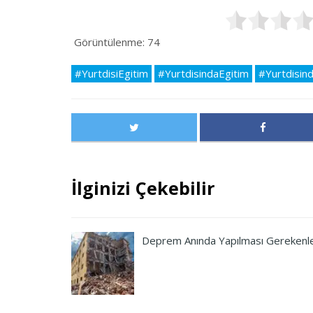
Görüntülenme:
74
#YurtdisiEgitim
#YurtdisindaEgitim
#Yurtdisin
İlginizi Çekebilir
Deprem Anında Yapılması Gerekenl