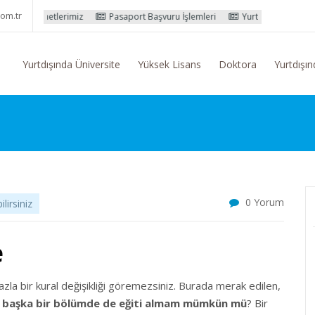
om.tr
rimiz
Pasaport Başvuru İşlemleri
Yurtdışı Eğitim Konusunda Genel B
Yurtdışında Üniversite
Yüksek Lisans
Doktora
Yurtdışın
0 Yorum
irsiniz
e
fazla bir kural değişikliği göremezsiniz. Burada merak edilen,
 başka bir bölümde de eğiti almam mümkün mü
? Bir