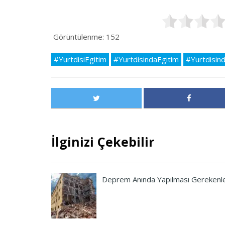
Görüntülenme:
152
#YurtdisiEgitim
#YurtdisindaEgitim
#Yurtdisin
İlginizi Çekebilir
Deprem Anında Yapılması Gerekenl