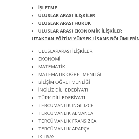
İŞLETME
ULUSLAR ARASI İLİŞKİLER
ULUSLAR ARASI HUKUK
ULUSLAR ARASI EKONOMİK İLİŞKİLER
UZAKTAN EĞİTİM YÜKSEK LİSANS BÖLÜMLERİM
ULUSLARARASI İLİŞKİLER
EKONOMİ
MATEMATİK
MATEMATİK ÖĞRETMENLİĞİ
BİLİŞİM ÖĞRETMENLİĞİ
İNGİLİZ DİLİ EDEBİYATI
TÜRK DİLİ EDEBİYATI
TERCÜMANLIK İNGİLİZCE
TERCÜMANLIK ALMANCA
TERCÜMANLIK FRANSIZCA
TERCÜMANLIK ARAPÇA
İKTİSAS