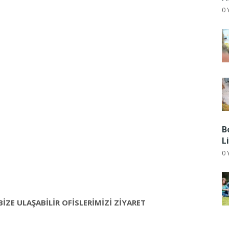
0 
B
L
0 
BİZE ULAŞABİLİR OFİSLERİMİZİ ZİYARET