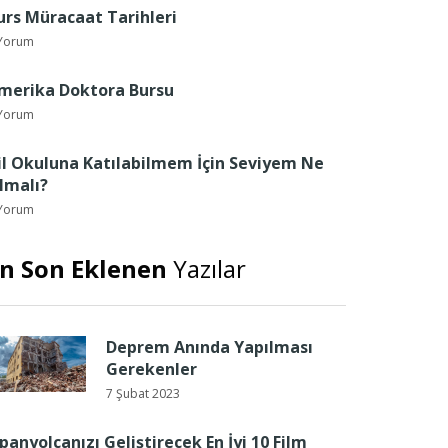
urs Müracaat Tarihleri
Yorum
merika Doktora Bursu
Yorum
il Okuluna Katılabilmem İçin Seviyem Ne
lmalı?
Yorum
n Son Eklenen
Yazılar
Deprem Anında Yapılması
Gerekenler
7 Şubat 2023
spanyolcanızı Geliştirecek En İyi 10 Film