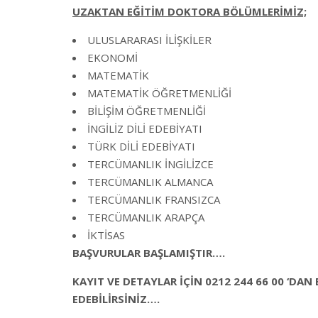
UZAKTAN EĞİTİM DOKTORA BÖLÜMLERİMİZ;
ULUSLARARASI İLİŞKİLER
EKONOMİ
MATEMATİK
MATEMATİK ÖĞRETMENLİĞİ
BİLİŞİM ÖĞRETMENLİĞİ
İNGİLİZ DİLİ EDEBİYATI
TÜRK DİLİ EDEBİYATI
TERCÜMANLIK İNGİLİZCE
TERCÜMANLIK ALMANCA
TERCÜMANLIK FRANSIZCA
TERCÜMANLIK ARAPÇA
İKTİSAS
BAŞVURULAR BAŞLAMIŞTIR….
KAYIT VE DETAYLAR İÇİN 0212 244 66 00 ‘DAN 
EDEBİLİRSİNİZ….