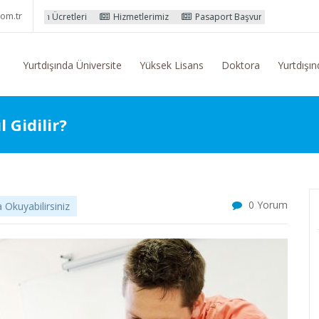
om.tr
cretleri
Hizmetlerimiz
Pasaport Başvuru İşlemleri
Yurtdışı Eğ
Yurtdışında Üniversite
Yüksek Lisans
Doktora
Yurtdışın
 Gidilir?
0 Yorum
Okuyabilirsiniz