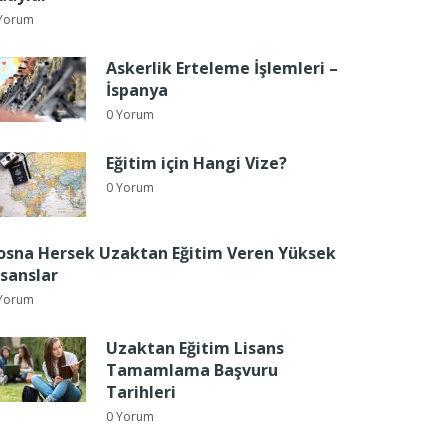
Yorum
Askerlik Erteleme İşlemleri –
İspanya
0 Yorum
Eğitim için Hangi Vize?
0 Yorum
osna Hersek Uzaktan Eğitim Veren Yüksek
isanslar
Yorum
Uzaktan Eğitim Lisans
Tamamlama Başvuru
Tarihleri
0 Yorum