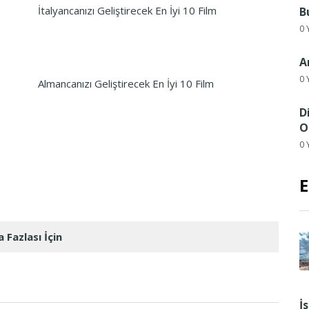
İtalyancanızı Geliştirecek En İyi 10 Film
B
0 
A
0 
Almancanızı Geliştirecek En İyi 10 Film
D
O
0 
E
 Fazlası İçin
İ