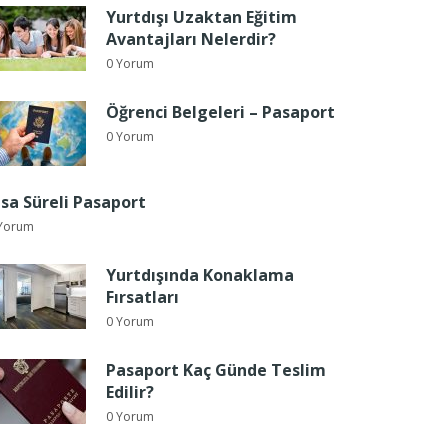
Yurtdışı Uzaktan Eğitim
Avantajları Nelerdir?
0 Yorum
Öğrenci Belgeleri – Pasaport
0 Yorum
ısa Süreli Pasaport
Yorum
Yurtdışında Konaklama
Fırsatları
0 Yorum
Pasaport Kaç Günde Teslim
Edilir?
0 Yorum