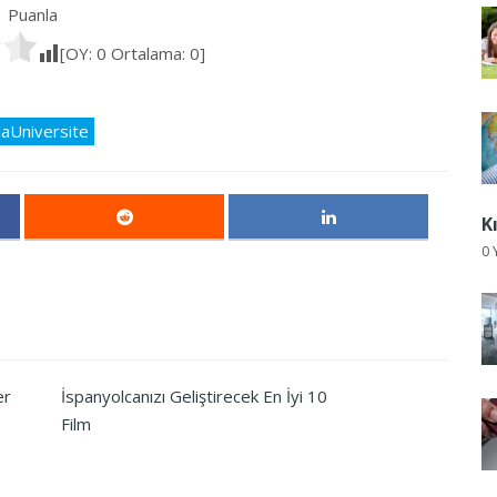
Puanla
[OY:
0
Ortalama:
0
]
daUniversite
K
0 
er
İspanyolcanızı Geliştirecek En İyi 10
Film