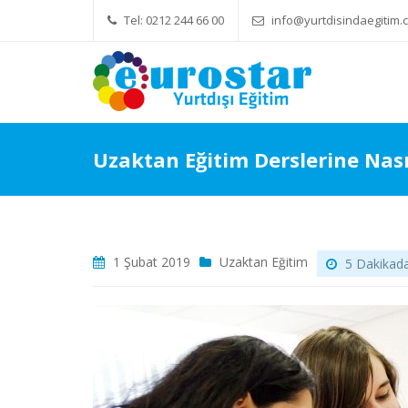
Tel: 0212 244 66 00
info@yurtdisindaegitim.c
Yök Denkliği Önemli
Eğitim Ü
Uzaktan Eğitim Derslerine Nasıl
1 Şubat 2019
Uzaktan Eğitim
5 Dakikada 