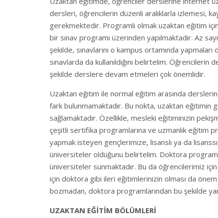
Uzaktan eğitimde, öğrenciler derslerine internet üze
dersleri, öğrencilerin düzenli aralıklarla izlemesi, 
gerekmektedir. Programlı olmak uzaktan eğitim için 
bir sınav programı üzerinden yapılmaktadır. Az sayı
şekilde, sınavlarını o kampus ortamında yapmaları d
sınavlarda da kullanıldığını belirtelim. Öğrencileri
şekilde derslere devam etmeleri çok önemlidir.
Uzaktan eğitim ile normal eğitim arasında derslerin 
fark bulunmamaktadır. Bu nokta, uzaktan eğitimin g
sağlamaktadır. Özellikle, mesleki eğitiminizin pekiş
çeşitli sertifika programlarına ve uzmanlık eğitim pr
yapmak isteyen gençlerimize, lisanslı ya da lisanss
üniversiteler olduğunu belirtelim. Doktora program
üniversiteler sunmaktadır. Bu da öğrencilerimiz iç
için doktora gibi ileri eğitimlerinizin olması da ön
bozmadan, doktora programlarından bu şekilde yarar
UZAKTAN EĞİTİM BÖLÜMLERİ