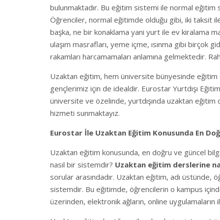
bulunmaktadır. Bu eğitim sistemi ile normal eğitim s
Öğrenciler, normal eğitimde olduğu gibi, iki taksit 
başka, ne bir konaklama yani yurt ile ev kiralama ma
ulaşım masrafları, yeme içme, ısınma gibi birçok g
rakamları harcamamaları anlamına gelmektedir. Raha
Uzaktan eğitim, hem üniversite bünyesinde eğiti
gençlerimiz için de idealdir. Eurostar Yurtdışı Eğit
üniversite ve özelinde, yurtdışında uzaktan eğitim o
hizmeti sunmaktayız.
Eurostar İle Uzaktan Eğitim Konusunda En Doğru
Uzaktan eğitim konusunda, en doğru ve güncel bilgil
nasıl bir sistemdir?
Uzaktan eğitim derslerine nası
sorular arasındadır. Uzaktan eğitim, adı üstünde, öğ
sistemdir. Bu eğitimde, öğrencilerin o kampus içinde
üzerinden, elektronik ağların, online uygulamaların il