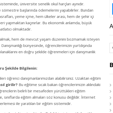
isteminde, üniversite senelik okul harçları aynıdır.
ile sömestre başlarında ödemelerini yapabilirler. Bundan
srafları, yeme içme, hem ülkeler arası, hem de şehir içi
ideri yapmaktan kaçınırlar. Bu ekonomik anlamda, büyük
A
tlatıcı olmaktadır.
m almak, hem de mevcut yaşam düzenini bozmamak isteyen
im Danışmanlığı bünyesinde, öğrencilerimizin yurtdışında
lanaklarını en doğru şekilde öğrenmeleri için danışmanlık
B
 Şekilde Bilgilenin:
eri öğrenci danışmanlarımızdan alabilirsiniz. Uzaktan eğitim
l girilir?
Bu eğitime sıcak bakan öğrencilerimizin aklındaki
rencilerin belirli bir mesafeden yürüttükleri eğitim
, sınıflarda eğitim almaları söz konusu değildir. İnternet
erlemesi ile yaratılan bir eğitim sistemidir.