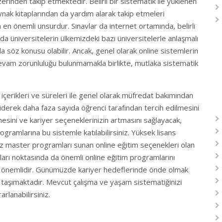
rinden takip etmektedir. Belirli bir sistematik ile yüklenen
kaynak kitaplarından da yardım alarak takip etmeleri
en önemli unsurdur. Sınavlar da internet ortamında, belirli
da üniversitelerin ülkemizdeki bazı üniversitelerle anlaşmalı
a söz konusu olabilir. Ancak, genel olarak online sistemlerin
n devam zorunluluğu bulunmamakla birlikte, mutlaka sistematik
içerikleri ve süreleri ile genel olarak müfredat bakımından
iderek daha faza sayıda öğrenci tarafından tercih edilmesini
mesini ve kariyer seçeneklerinizin artmasını sağlayacak,
ogramlarına bu sistemle katılabilirsiniz. Yüksek lisans
ız master programları sunan online eğitim seçenekleri olan
ları noktasında da önemli online eğitim programlarını
in önemlidir. Günümüzde kariyer hedeflerinde önde olmak
em taşımaktadır. Mevcut çalışma ve yaşam sistematiğinizi
lanabilirsiniz.