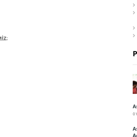
İZ;
P
A
0 
A
A