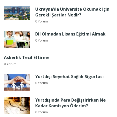
Ukrayna’da Üniversite Okumak İçin
Gerekli Şartlar Nedir?
0 Yorum
Dil Olmadan Lisans Eğitimi Almak
0 Yorum
Askerlik Tecil Ettirme
0 Yorum
Yurtdışı Seyehat Sağlık Sigortası
0 Yorum
Yurtdışında Para Değiştirirken Ne
Kadar Komisyon Öderim?
0 Yorum