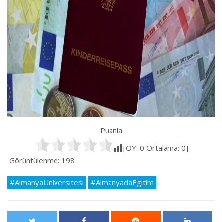
Puanla
[OY:
0
Ortalama:
0
]
Görüntülenme:
198
#AlmanyaUniversitesi
#AlmanyadaEgitim