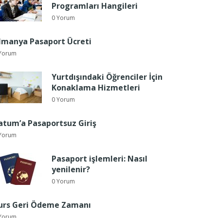
Programları Hangileri
0 Yorum
lmanya Pasaport Ücreti
Yorum
Yurtdışındaki Öğrenciler İçin
Konaklama Hizmetleri
0 Yorum
atum’a Pasaportsuz Giriş
Yorum
Pasaport işlemleri: Nasıl
yenilenir?
0 Yorum
urs Geri Ödeme Zamanı
Yorum