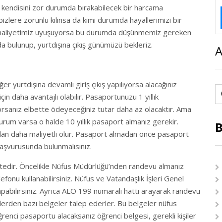
şi kendisini zor durumda bırakabilecek bir harcama
zlere zorunlu kılınsa da kimi durumda hayallerimizi bir
la maliyetimiz uyuşuyorsa bu durumda düşünmemiz gereken
 bulunup, yurtdışına çıkış günümüzü bekleriz.
A
Eğer yurtdışına devamlı giriş çıkış yapılıyorsa alacağınız
in daha avantajlı olabilir. Pasaportunuzu 1 yıllık
orsanız elbette ödeyeceğiniz tutar daha az olacaktır. Ama
 durum varsa o halde 10 yıllık pasaport almanız gerekir.
B
nızdan daha maliyetli olur. Pasaport almadan önce pasaport
aşvurusunda bulunmalısınız.
ktedir. Öncelikle Nüfus Müdürlüğü’nden randevu almanız
lefonu kullanabilirsiniz. Nüfus ve Vatandaşlık İşleri Genel
pabilirsiniz. Ayrıca ALO 199 numaralı hattı arayarak randevu
izlerden bazı belgeler talep ederler. Bu belgeler nüfus
ğrenci pasaportu alacaksanız öğrenci belgesi, gerekli kişiler