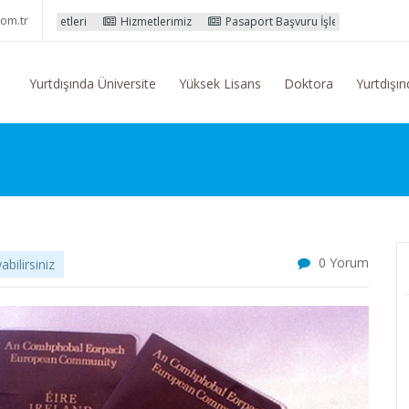
om.tr
ri
Hizmetlerimiz
Pasaport Başvuru İşlemleri
Yurtdışı Eğitim 
Yurtdışında Üniversite
Yüksek Lisans
Doktora
Yurtdışın
0 Yorum
bilirsiniz