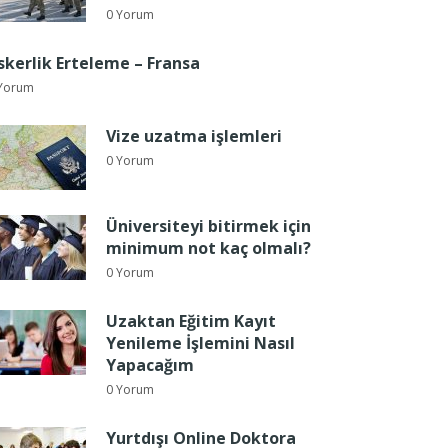
0 Yorum
skerlik Erteleme – Fransa
Yorum
Vize uzatma işlemleri
0 Yorum
Üniversiteyi bitirmek için
minimum not kaç olmalı?
0 Yorum
Uzaktan Eğitim Kayıt
Yenileme İşlemini Nasıl
Yapacağım
0 Yorum
Yurtdışı Online Doktora