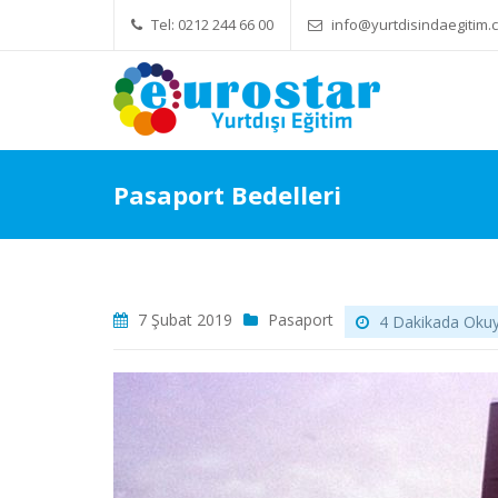
Tel: 0212 244 66 00
info@yurtdisindaegitim.c
Yök Denkliği Önemli
Eğitim Ücretle
Pasaport Bedelleri
7 Şubat 2019
Pasaport
4 Dakikada Okuya