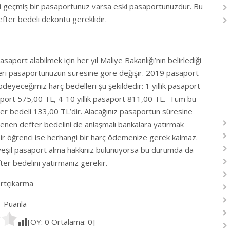
si geçmiş bir pasaportunuz varsa eski pasaportunuzdur. Bu
efter bedeli dekontu gereklidir.
aport alabilmek için her yıl Maliye Bakanlığı’nın belirlediği
leri pasaportunuzun süresine göre değişir. 2019 pasaport
ödeyeceğimiz harç bedelleri şu şekildedir: 1 yıllık pasaport
asaport 575,00 TL, 4-10 yıllık pasaport 811,00 TL. Tüm bu
ter bedeli 133,00 TL’dir. Alacağınız pasaportun süresine
lenen defter bedelini de anlaşmalı bankalara yatırmak
 bir öğrenci ise herhangi bir harç ödemenize gerek kalmaz.
 yeşil pasaport alma hakkınız bulunuyorsa bu durumda da
er bedelini yatırmanız gerekir.
rtçıkarma
Puanla
[OY:
0
Ortalama:
0
]