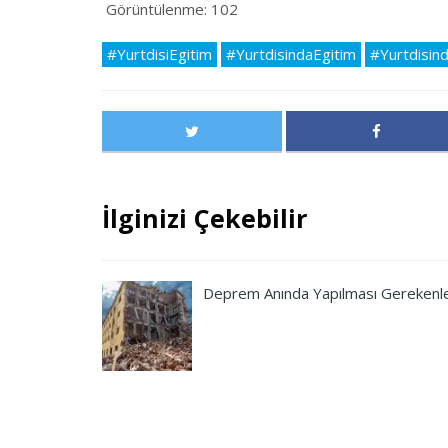
Görüntülenme:
102
#YurtdisiEgitim
#YurtdisindaEgitim
#Yurtdisin
İlginizi Çekebilir
Deprem Anında Yapılması Gerekenl