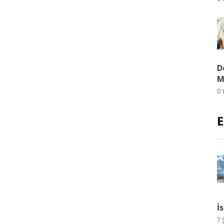
D
M
0 
E
İ
7 