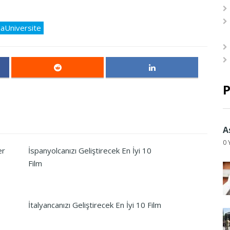
daUniversite
P
A
0 
er
İspanyolcanızı Geliştirecek En İyi 10
Film
İtalyancanızı Geliştirecek En İyi 10 Film