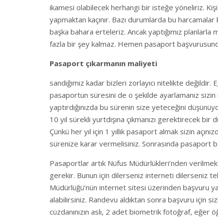
ikamesi olabilecek herhangi bir isteğe yöneliriz. Ki
yapmaktan kaçınır. Bazı durumlarda bu harcamalar bi
başka bahara erteleriz. Ancak yaptığımız planlar
fazla bir şey kalmaz. Hemen pasaport başvurusunda
Pasaport çıkarmanın maliyeti
sandığımız kadar bizleri zorlayıcı nitelikte değildir. 
pasaportun süresini de o şekilde ayarlamanız sizin iç
yaptırdığınızda bu sürenin size yeteceğini düşünüy
10 yıl sürekli yurtdışına çıkmanızı gerektirecek bir
Çünkü her yıl için 1 yıllık pasaport almak sizin açı
sürenize karar vermelisiniz. Sonrasında pasaport b
Pasaportlar artık Nüfus Müdürlükleri’nden verilme
gerekir. Bunun için dilerseniz interneti dilerseniz te
Müdürlüğü’nün internet sitesi üzerinden başvuru ya
alabilirsiniz. Randevu aldıktan sonra başvuru için s
cüzdanınızın aslı, 2 adet biometrik fotoğraf, eğer ö