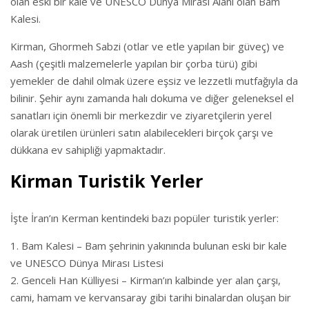
olan eski bir kale ve UNESCO Dünya Mirası Alanı olan Bam
Kalesi.
Kirman, Ghormeh Sabzi (otlar ve etle yapılan bir güveç) ve
Aash (çeşitli malzemelerle yapılan bir çorba türü) gibi
yemekler de dahil olmak üzere eşsiz ve lezzetli mutfağıyla da
bilinir. Şehir aynı zamanda halı dokuma ve diğer geleneksel el
sanatları için önemli bir merkezdir ve ziyaretçilerin yerel
olarak üretilen ürünleri satın alabilecekleri birçok çarşı ve
dükkana ev sahipliği yapmaktadır.
Kirman Turistik Yerler
İşte İran’ın Kerman kentindeki bazı popüler turistik yerler:
Bam Kalesi – Bam şehrinin yakınında bulunan eski bir kale
ve UNESCO Dünya Mirası Listesi
Genceli Han Külliyesi – Kirman’ın kalbinde yer alan çarşı,
cami, hamam ve kervansaray gibi tarihi binalardan oluşan bir