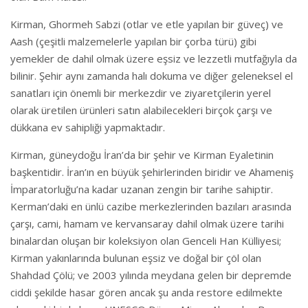
Kirman, Ghormeh Sabzi (otlar ve etle yapılan bir güveç) ve
Aash (çeşitli malzemelerle yapılan bir çorba türü) gibi
yemekler de dahil olmak üzere eşsiz ve lezzetli mutfağıyla da
bilinir. Şehir aynı zamanda halı dokuma ve diğer geleneksel el
sanatları için önemli bir merkezdir ve ziyaretçilerin yerel
olarak üretilen ürünleri satın alabilecekleri birçok çarşı ve
dükkana ev sahipliği yapmaktadır.
Kirman, güneydoğu İran’da bir şehir ve Kirman Eyaletinin
başkentidir. İran’ın en büyük şehirlerinden biridir ve Ahameniş
İmparatorluğu’na kadar uzanan zengin bir tarihe sahiptir.
Kerman’daki en ünlü cazibe merkezlerinden bazıları arasında
çarşı, cami, hamam ve kervansaray dahil olmak üzere tarihi
binalardan oluşan bir koleksiyon olan Genceli Han Külliyesi;
Kirman yakınlarında bulunan eşsiz ve doğal bir çöl olan
Shahdad Çölü; ve 2003 yılında meydana gelen bir depremde
ciddi şekilde hasar gören ancak şu anda restore edilmekte