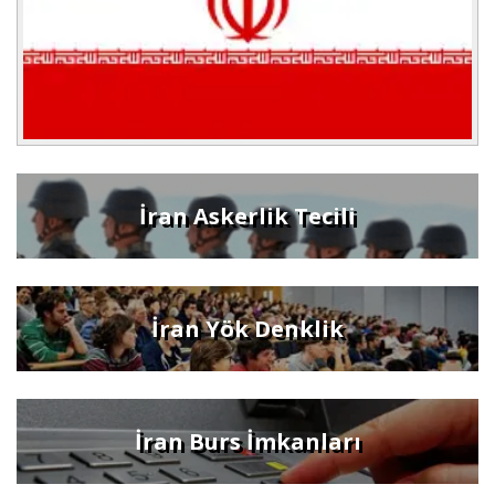
İran Askerlik Tecili
İran Yök Denklik
İran Burs İmkanları