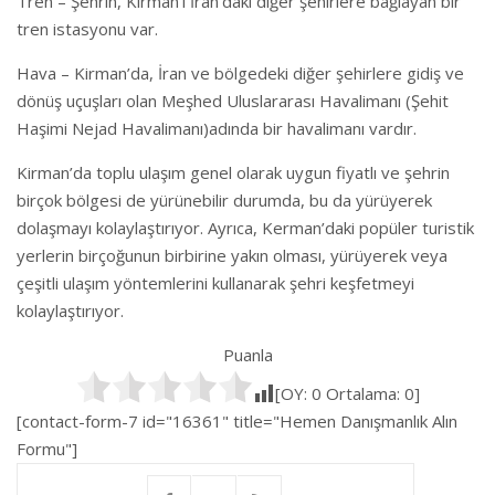
Tren – Şehrin, Kirman’ı İran’daki diğer şehirlere bağlayan bir
tren istasyonu var.
Hava – Kirman’da, İran ve bölgedeki diğer şehirlere gidiş ve
dönüş uçuşları olan Meşhed Uluslararası Havalimanı (Şehit
Haşimi Nejad Havalimanı)adında bir havalimanı vardır.
Kirman’da toplu ulaşım genel olarak uygun fiyatlı ve şehrin
birçok bölgesi de yürünebilir durumda, bu da yürüyerek
dolaşmayı kolaylaştırıyor. Ayrıca, Kerman’daki popüler turistik
yerlerin birçoğunun birbirine yakın olması, yürüyerek veya
çeşitli ulaşım yöntemlerini kullanarak şehri keşfetmeyi
kolaylaştırıyor.
Puanla
[OY:
0
Ortalama:
0
]
[contact-form-7 id="16361" title="Hemen Danışmanlık Alın
Formu"]