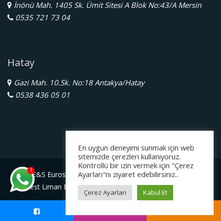
İnönü Mah. 1405 Sk. Ümit Sitesi A Blok No:43/A Mersin
0535 721 73 04
Hatay
Gazi Mah. 10.Sk. No:18 Antakya/Hatay
0538 436 05 01
En uygun deneyimi sunmak için web
sitemizde çerezleri kullanıyoruz.
Kontrollü bir izin vermek için "Çerez
1
Ayarları"nı ziyaret edebilirsiniz..
E&S Eurostar Yurtdışı Eğitim Danışmanlığı Ltd. Şti.
Serbest Liman Bölge Müdürlüğü Gazimagosa / Kuzey Kıbrıs
Çerez Ayarları
Kabul Et