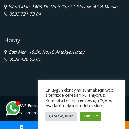
İnönü Mah. 1405 Sk. Ümit Sitesi A Blok No:43/A Mersin
0535 721 73 04
Hatay
Gazi Mah. 10.Sk. No:18 Antakya/Hatay
0538 436 05 01
En uygun deneyimi sunmak için web
sitemizde çerezleri kullanıyoruz.
Kontrollü bir izin vermek için "Çerez
1
Ayarları"nı ziyaret edebilirsiniz..
E&S Eurostar Yurtdışı Eğitim Danışmanlığı Ltd. Şti.
Serbest Liman Bölge Müdürlüğü Gazimagosa / Kuzey Kıbrıs
Çerez Ayarları
Kabul Et