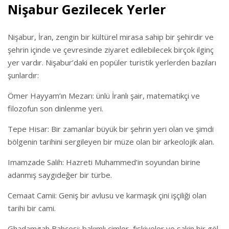
Nişabur Gezilecek Yerler
Nişabur, İran, zengin bir kültürel mirasa sahip bir şehirdir ve
şehrin içinde ve çevresinde ziyaret edilebilecek birçok ilginç
yer vardır. Nişabur’daki en popüler turistik yerlerden bazıları
şunlardır:
Ömer Hayyam’ın Mezarı: ünlü İranlı şair, matematikçi ve
filozofun son dinlenme yeri.
Tepe Hisar: Bir zamanlar büyük bir şehrin yeri olan ve şimdi
bölgenin tarihini sergileyen bir müze olan bir arkeolojik alan.
Imamzade Salih: Hazreti Muhammed’in soyundan birine
adanmış saygıdeğer bir türbe.
Cemaat Camii: Geniş bir avlusu ve karmaşık çini işçiliği olan
tarihi bir cami.
Ghadamgah Bahçesi: bakımlı çimler, fıskiyeler ve sakin bir göl