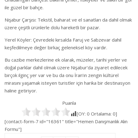
ile güzel bir bahçe.
Nişabur Çarşısı: Tekstil, baharat ve el sanatları da dahil olmak
üzere çeşitli ürünlerle dolu hareketli bir pazar.
Yerel Köyler: Çevredeki kırsalda Faruj ve Sabzevar dahil
keşfedilmeye değer birkaç geleneksel köy vardır.
Bu cazibe merkezlerine ek olarak, müzeler, tarihi yerler ve
doğal parklar dahil olmak üzere Nişabur’da ziyaret edilecek
birçok ilginç yer var ve bu da onu İran’ın zengin kültürel
mirasını yaşamak isteyen turistler için harika bir destinasyon
haline getiriyor.
Puanla
[OY:
0
Ortalama:
0
]
[contact-form-7 id="16361" title="Hemen Danışmanlık Alın
Formu"]