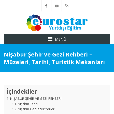
MENÜ
Nişabur Şehir ve Gezi Rehberi –
Müzeleri, Tarihi, Turistik Mekanları
İçindekiler
NİŞABUR ŞEHİR VE GEZİ REHBERİ
Nişabur Tarihi
Nişabur Gezilecek Yerler