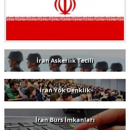
İran Askerlik Tecili
İran Yök Denklik
İran Burs İmkanları