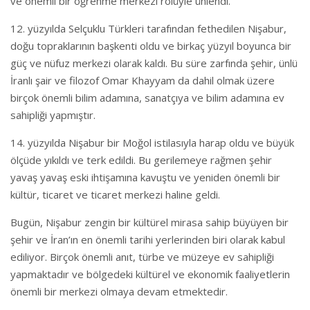
ve önemli bir öğrenme merkezi rolüyle ünlendi.
12. yüzyılda Selçuklu Türkleri tarafından fethedilen Nişabur,
doğu topraklarının başkenti oldu ve birkaç yüzyıl boyunca bir
güç ve nüfuz merkezi olarak kaldı. Bu süre zarfında şehir, ünlü
İranlı şair ve filozof Omar Khayyam da dahil olmak üzere
birçok önemli bilim adamına, sanatçıya ve bilim adamına ev
sahipliği yapmıştır.
14. yüzyılda Nişabur bir Moğol istilasıyla harap oldu ve büyük
ölçüde yıkıldı ve terk edildi. Bu gerilemeye rağmen şehir
yavaş yavaş eski ihtişamına kavuştu ve yeniden önemli bir
kültür, ticaret ve ticaret merkezi haline geldi.
Bugün, Nişabur zengin bir kültürel mirasa sahip büyüyen bir
şehir ve İran’ın en önemli tarihi yerlerinden biri olarak kabul
ediliyor. Birçok önemli anıt, türbe ve müzeye ev sahipliği
yapmaktadır ve bölgedeki kültürel ve ekonomik faaliyetlerin
önemli bir merkezi olmaya devam etmektedir.