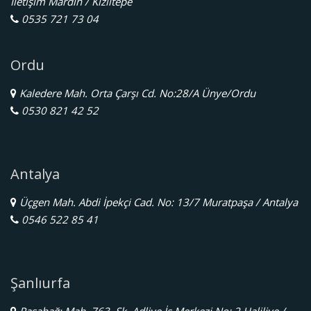
İletişim Mardin / Kızıltepe
0535 721 73 04
Ordu
Kaledere Mah. Orta Çarşı Cd. No:28/A Ünye/Ordu
0530 821 42 52
Antalya
Üçgen Mah. Abdi İpekçi Cad. No: 13/7 Muratpaşa / Antalya
0546 522 85 41
Şanlıurfa
Paşabağı Mah. 763. Sk. Adliye İş Merkezi No: 2 Haliliye /