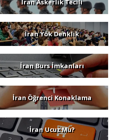
İran Askerlik Tecili
İran Yök Denklik
İran Burs İmkanları
İran Öğrenci Konaklama
İran Ucuz Mu?