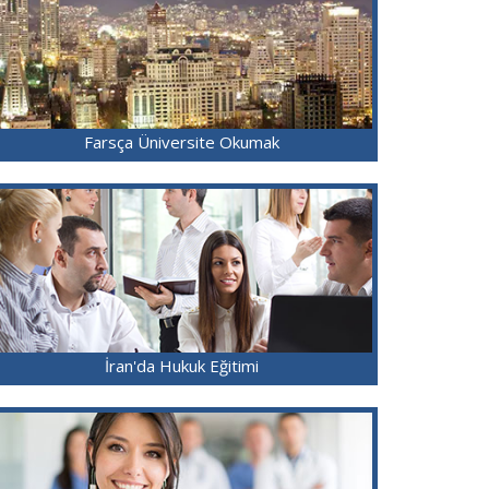
Farsça Üniversite Okumak
İran'da Hukuk Eğitimi