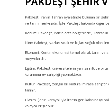
PAKDEŞT ŞEHİR V
Pakdeşt, İran’ın Tahran eyaletinde bulunan bir şehi
ve tarım merkezidir. İşte Pakdeşt hakkında diğer ba
Konum: Pakdeşt, İran’ın orta bölgesinde, Tahran’ı
İklim: Pakdeşt, yazları sıcak ve kışları soğuk olan ılım
Ekonomi: Kentin ekonomisi temel olarak tarım ve sa
meyvelerdir.
Eğitim: Pakdeşt, üniversitelerin yanı sıra ilk ve ort
kurumuna ev sahipliği yapmaktadır.
Kültür: Pakdeşt, zengin bir kültürel mirasa sahiptir 
tanınır.
Ulaşım: Şehir, karayoluyla İran’ın geri kalanına iyi 
kolayca erişilebilir.