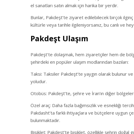
el sanatları satın almak için harika bir yerdir.
Bunlar, Pakdeşt’te ziyaret edilebilecek birçok ilginç
kültürle veya tarihle ilgileniyorsanız, bu canlı ve he
Pakdeşt Ulaşım
Pakdeşt’te dolaşmak, hem ziyaretçiler hem de bölge s
şehirdeki en popüler ulaşım modlarından bazıları:
Taksi: Taksiler Pakdeşt’te yaygın olarak bulunur ve 
yoludur.
Otobüs: Pakdeşt’te, şehre ve İran’ın diğer bölgeler
Özel araç: Daha fazla bağımsızlık ve esnekliği tercih
Pakdasht’ta farklı ihtiyaçlara ve bütçelere uygun çeş
bulunmaktadır.
Bisiklet: Pakdeşt’te bisiklet, özellikle şehrin doğal 