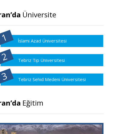
ran’da
Üniversite
İslami Azad Üniversitesi
Tebriz Tıp Üniversitesi
Tebriz Sehid Medeni Üniversitesi
ran’da
Eğitim