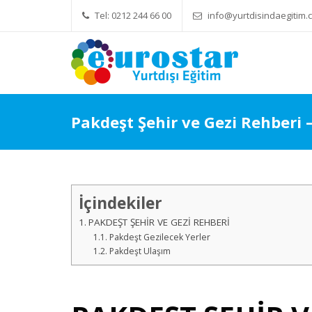
Tel: 0212 244 66 00
info@yurtdisindaegitim.c
Yök Denkliği Önemli
Eğitim Ücret
Pakdeşt Şehir ve Gezi Rehberi 
İçindekiler
PAKDEŞT ŞEHİR VE GEZİ REHBERİ
Pakdeşt Gezilecek Yerler
Pakdeşt Ulaşım