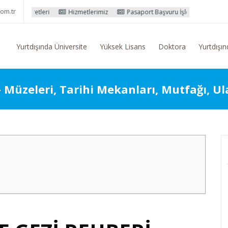
om.tr
leri
Hizmetlerimiz
Pasaport Başvuru İşlemleri
Yurtdışı Eğitim
Yurtdışında Üniversite
Yüksek Lisans
Doktora
Yurtdışın
– Müzeleri, Tarihi Mekanları, Mutfağı, U