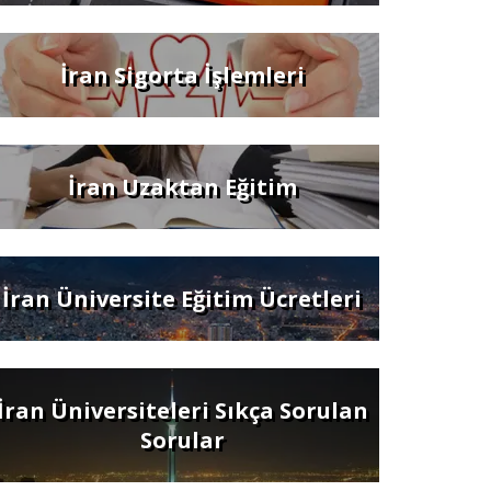
İran Sigorta İşlemleri
İran Uzaktan Eğitim
İran Üniversite Eğitim Ücretleri
İran Üniversiteleri Sıkça Sorulan
Sorular