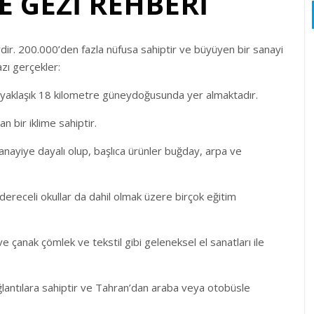
E GEZİ REHBERİ
rdir. 200.000’den fazla nüfusa sahiptir ve büyüyen bir sanayi
zı gerçekler:
n yaklaşık 18 kilometre güneydoğusunda yer almaktadır.
an bir iklime sahiptir.
nayiye dayalı olup, başlıca ürünler buğday, arpa ve
a dereceli okullar da dahil olmak üzere birçok eğitim
ve çanak çömlek ve tekstil gibi geleneksel el sanatları ile
bağlantılara sahiptir ve Tahran’dan araba veya otobüsle