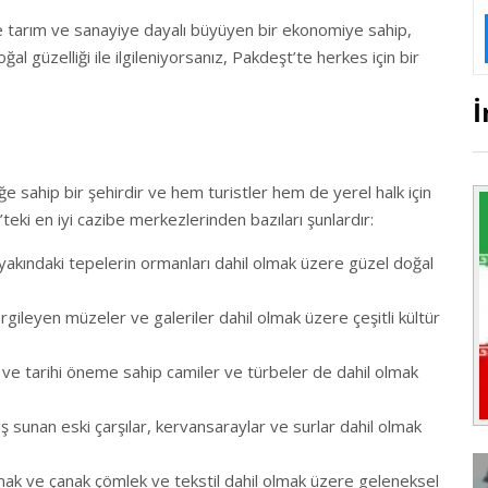
ve tarım ve sanayiye dayalı büyüyen bir ekonomiye sahip,
ğal güzelliği ile ilgileniyorsanız, Pakdeşt’te herkes için bir
İ
ğe sahip bir şehirdir ve hem turistler hem de yerel halk için
’teki en iyi cazibe merkezlerinden bazıları şunlardır:
 yakındaki tepelerin ormanları dahil olmak üzere güzel doğal
ergileyen müzeler ve galeriler dahil olmak üzere çeşitli kültür
 ve tarihi öneme sahip camiler ve türbeler de dahil olmak
kış sunan eski çarşılar, kervansaraylar ve surlar dahil olmak
tmak ve çanak çömlek ve tekstil dahil olmak üzere geleneksel