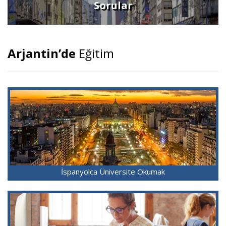
Sorular
Arjantin’de
Eğitim
İspanyolca Üniversite Okumak