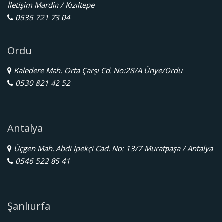
İletişim Mardin / Kızıltepe
0535 721 73 04
Ordu
Kaledere Mah. Orta Çarşı Cd. No:28/A Ünye/Ordu
0530 821 42 52
Antalya
Üçgen Mah. Abdi İpekçi Cad. No: 13/7 Muratpaşa / Antalya
0546 522 85 41
Şanlıurfa