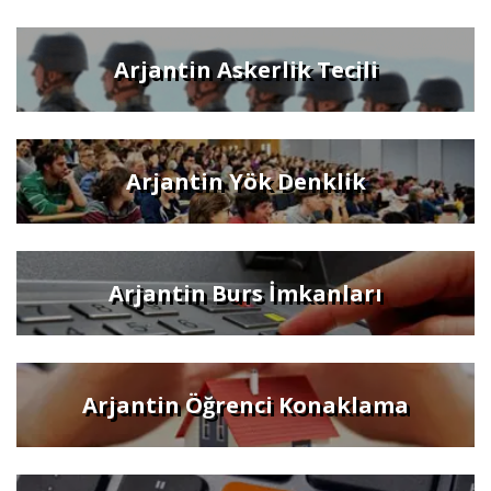
Arjantin Askerlik Tecili
Arjantin Yök Denklik
Arjantin Burs İmkanları
Arjantin Öğrenci Konaklama