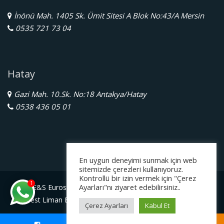
İnönü Mah. 1405 Sk. Ümit Sitesi A Blok No:43/A Mersin
0535 721 73 04
Hatay
Gazi Mah. 10.Sk. No:18 Antakya/Hatay
0538 436 05 01
En uygun deneyimi sunmak için web
sitemizde çerezleri kullanıyoruz.
Kontrollü bir izin vermek için "Çerez
1
Ayarları"nı ziyaret edebilirsiniz..
E&S Eurostar Yurtdışı Eğitim Danışmanlığı Ltd. Şti.
Serbest Liman Bölge Müdürlüğü Gazimagosa / Kuzey Kıbrıs
Çerez Ayarları
Kabul Et