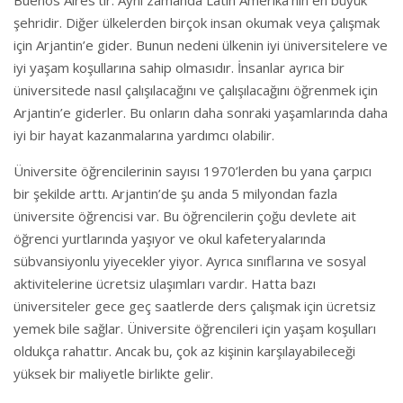
Buenos Aires’tir. Aynı zamanda Latin Amerika’nın en büyük
şehridir. Diğer ülkelerden birçok insan okumak veya çalışmak
için Arjantin’e gider. Bunun nedeni ülkenin iyi üniversitelere ve
iyi yaşam koşullarına sahip olmasıdır. İnsanlar ayrıca bir
üniversitede nasıl çalışılacağını ve çalışılacağını öğrenmek için
Arjantin’e giderler. Bu onların daha sonraki yaşamlarında daha
iyi bir hayat kazanmalarına yardımcı olabilir.
Üniversite öğrencilerinin sayısı 1970’lerden bu yana çarpıcı
bir şekilde arttı. Arjantin’de şu anda 5 milyondan fazla
üniversite öğrencisi var. Bu öğrencilerin çoğu devlete ait
öğrenci yurtlarında yaşıyor ve okul kafeteryalarında
sübvansiyonlu yiyecekler yiyor. Ayrıca sınıflarına ve sosyal
aktivitelerine ücretsiz ulaşımları vardır. Hatta bazı
üniversiteler gece geç saatlerde ders çalışmak için ücretsiz
yemek bile sağlar. Üniversite öğrencileri için yaşam koşulları
oldukça rahattır. Ancak bu, çok az kişinin karşılayabileceği
yüksek bir maliyetle birlikte gelir.