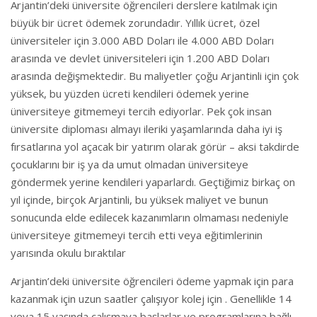
Arjantin’deki üniversite öğrencileri derslere katılmak için
büyük bir ücret ödemek zorundadır. Yıllık ücret, özel
üniversiteler için 3.000 ABD Doları ile 4.000 ABD Doları
arasında ve devlet üniversiteleri için 1.200 ABD Doları
arasında değişmektedir. Bu maliyetler çoğu Arjantinli için çok
yüksek, bu yüzden ücreti kendileri ödemek yerine
üniversiteye gitmemeyi tercih ediyorlar. Pek çok insan
üniversite diploması almayı ileriki yaşamlarında daha iyi iş
fırsatlarına yol açacak bir yatırım olarak görür – aksi takdirde
çocuklarını bir iş ya da umut olmadan üniversiteye
göndermek yerine kendileri yaparlardı. Geçtiğimiz birkaç on
yıl içinde, birçok Arjantinli, bu yüksek maliyet ve bunun
sonucunda elde edilecek kazanımların olmaması nedeniyle
üniversiteye gitmemeyi tercih etti veya eğitimlerinin
yarısında okulu bıraktılar
Arjantin’deki üniversite öğrencileri ödeme yapmak için para
kazanmak için uzun saatler çalışıyor kolej için . Genellikle 14
veya 15 yaşında çalışmaya başlarlar ve programlarına bağlı