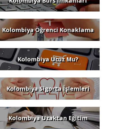
Kolombiya Burs İmkanları
Kolombiya Öğrenci Konaklama
Kolombiya Ucuz Mu?
Kolombiya Sigorta İşlemleri
Kolombiya Uzaktan Eğitim