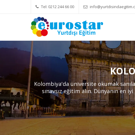
Tel: 0212 244 66 00
info@yurtdisindaegitim.c
Yök Denkliği Önemli
Eğitim Ücretleri
Hizmetl
KOLO
Kolombiya'da üniversite okumak sanıla
sınavsız eğitim alın. Dünyanın en iyi