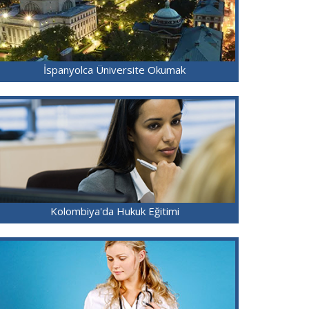
İspanyolca Üniversite Okumak
Kolombiya'da Hukuk Eğitimi