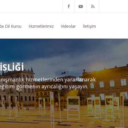
Bilgi Talep Ediyorum
da Dil Kursu
Hizmetlerimiz
Videolar
İletişim
SLIĞI
anışmanlık hizmetlerinden yararlanarak
 eğitim görmenin ayrıcalığını yaşayın.