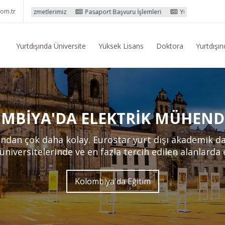
om.tr
erimiz
Pasaport Başvuru İşlemleri
Yurtdışı Eğitim Konusunda Genel 
Yurtdışında Üniversite
Yüksek Lisans
Doktora
Yurtdışın
MBIYA'DA ELEKTRIK MÜHENDI
ndan çok daha kolay. Eurostar yurt dışı akademik d
 üniversitelerinde ve en fazla tercih edilen alanlarda
Kolombiya'da Eğitim