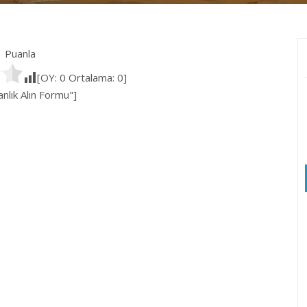
Puanla
[OY:
0
Ortalama:
0
]
lık Alın Formu"]