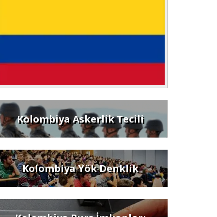
Kolombiya Askerlik Tecili
Kolombiya Yök Denklik