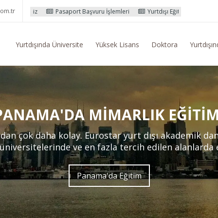
om.tr
Pasaport Başvuru İşlemleri
Yurtdışı Eğitim Konusunda Genel Bilgi Tal
Yurtdışında Üniversite
Yüksek Lisans
Doktora
Yurtdışın
PANAMA'DA MIMARLIK EĞITIM
an çok daha kolay. Eurostar yurt dışı akademik da
 üniversitelerinde ve en fazla tercih edilen alanlarda
Panama'da Eğitim