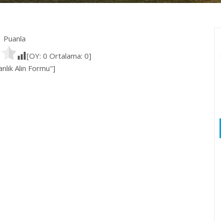
Puanla
[OY:
0
Ortalama:
0
]
lık Alın Formu"]