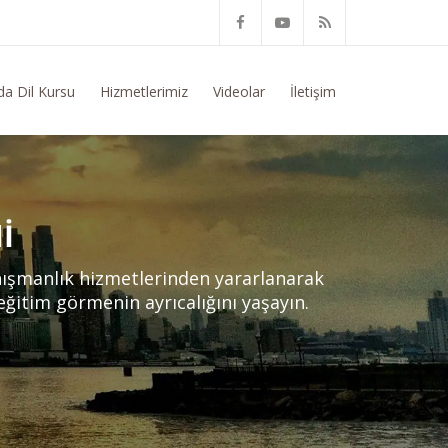
ep Ediyorum
da Dil Kursu
Hizmetlerimiz
Videolar
İletişim
I
nışmanlık hizmetlerinden yararlanarak
 eğitim görmenin ayrıcalığını yaşayın.