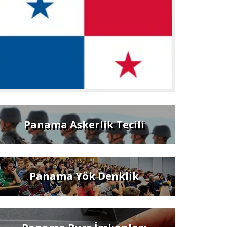
Panama Askerlik Tecili
Panama Yök Denklik