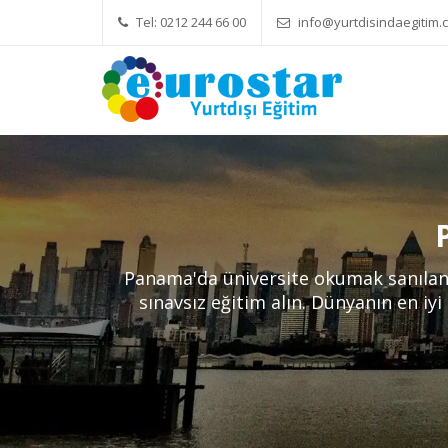
Tel: 0212 244 66 00
info@yurtdisindaegitim.c
Yök Denkliği Önemli
Eğitim Ücretleri
Hizmetlerimiz
Panama'da üniversite okumak sanıland
sınavsız eğitim alın. Dünyanın en iyi