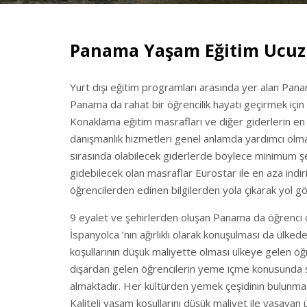
Panama Yaşam Eğitim Ucuz
Yurt dışı eğitim programları arasında yer alan Panam
Panama da rahat bir öğrencilik hayatı geçirmek için
Konaklama eğitim masrafları ve diğer giderlerin en 
danışmanlık hizmetleri genel anlamda yardımcı olmak
sırasında olabilecek giderlerde böylece minimum şek
gidebilecek olan masraflar Eurostar ile en aza indir
öğrencilerden edinen bilgilerden yola çıkarak yol gö
9 eyalet ve şehirlerden oluşan Panama da öğrenci o
İspanyolca ‘nın ağırlıklı olarak konuşulması da ülked
koşullarının düşük maliyette olması ülkeye gelen öğr
dışardan gelen öğrencilerin yeme içme konusunda 
almaktadır. Her kültürden yemek çeşidinin bulunmas
Kaliteli yaşam koşullarını düşük maliyet ile yaşaya