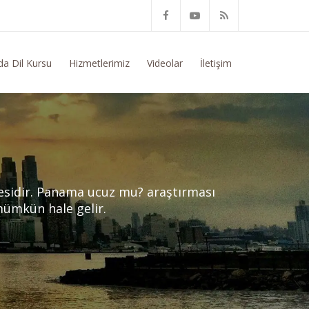
unda Genel Bilgi Talep Ediyorum
da Dil Kursu
Hizmetlerimiz
Videolar
İletişim
nesidir. Panama ucuz mu? araştırması
ümkün hale gelir.