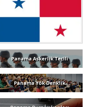
Panama Askerlik Tecili
Panama Yök Denklik