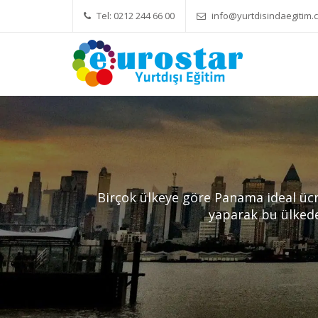
Tel: 0212 244 66 00
info@yurtdisindaegitim.c
Yök Denkliği Önemli
Eğitim Ücretleri
Birçok ülkeye göre Panama ideal ücr
yaparak bu ülked