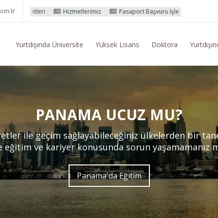
om.tr
Hizmetlerimiz
Pasaport Başvuru İşlemleri
Yurtdışı Eğitim Konus
Yurtdışında Üniversite
Yüksek Lisans
Doktora
Yurtdışın
PANAMA UCUZ MU?
etler ile geçim sağlayabileceğiniz ülkelerden bir ta
e eğitim ve kariyer konusunda sorun yaşamamanız m
Panama'da Eğitim