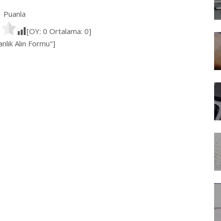
Puanla
[OY:
0
Ortalama:
0
]
lık Alın Formu"]