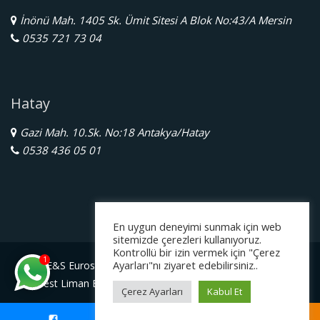
İnönü Mah. 1405 Sk. Ümit Sitesi A Blok No:43/A Mersin
0535 721 73 04
Hatay
Gazi Mah. 10.Sk. No:18 Antakya/Hatay
0538 436 05 01
En uygun deneyimi sunmak için web
sitemizde çerezleri kullanıyoruz.
Kontrollü bir izin vermek için "Çerez
1
Ayarları"nı ziyaret edebilirsiniz..
E&S Eurostar Yurtdışı Eğitim Danışmanlığı Ltd. Şti.
Serbest Liman Bölge Müdürlüğü Gazimagosa / Kuzey Kıbrıs
Çerez Ayarları
Kabul Et