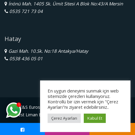
İnönü Mah. 1405 Sk. Ümit Sitesi A Blok No:43/A Mersin
0535 721 73 04
Hatay
Gazi Mah. 10.Sk. No:18 Antakya/Hatay
0538 436 05 01
En uygun deneyimi sunmak için web
sitemizde çerezleri kullanıyoruz.
Kontrollü bir izin vermek için "Çerez
1
Ayarları"nı ziyaret edebilirsiniz..
E&S Eurostar Yurtdışı Eğitim Danışmanlığı Ltd. Şti.
Serbest Liman Bölge Müdürlüğü Gazimagosa / Kuzey Kıbrıs
Çerez Ayarları
Kabul Et