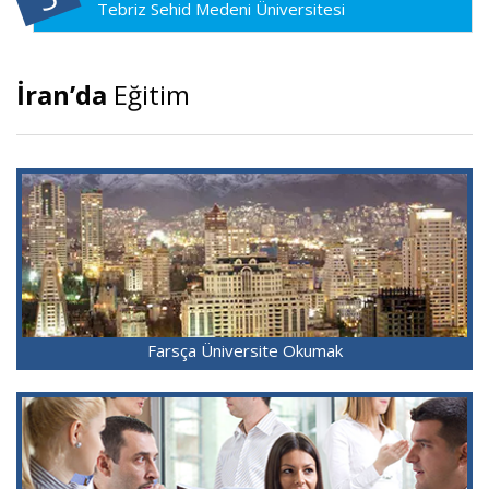
Tebriz Sehid Medeni Üniversitesi
İran’da
Eğitim
Farsça Üniversite Okumak