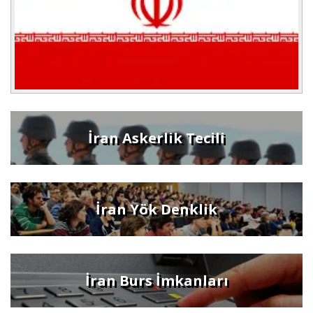
İran Askerlik Tecili
İran Yök Denklik
İran Burs İmkanları