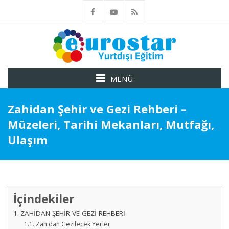
MENÜ
Zahidan Şehir ve Gezi Rehberi –
Müzeleri, Tarihi Mekanları, Mutfağı,
Ulaşım
İçindekiler
ZAHİDAN ŞEHİR VE GEZİ REHBERİ
Zahidan Gezilecek Yerler