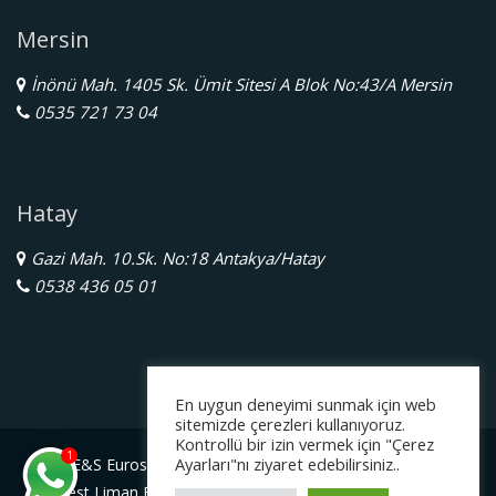
Mersin
İnönü Mah. 1405 Sk. Ümit Sitesi A Blok No:43/A Mersin
0535 721 73 04
Hatay
Gazi Mah. 10.Sk. No:18 Antakya/Hatay
0538 436 05 01
En uygun deneyimi sunmak için web
sitemizde çerezleri kullanıyoruz.
Kontrollü bir izin vermek için "Çerez
1
Ayarları"nı ziyaret edebilirsiniz..
E&S Eurostar Yurtdışı Eğitim Danışmanlığı Ltd. Şti.
Serbest Liman Bölge Müdürlüğü Gazimagosa / Kuzey Kıbrıs