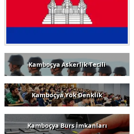
Kamboçya Askerlik Tecili
Kamboçya Yök Denklik
Kamboçya Burs İmkanları