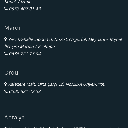
Konak / İzmir
0553 407 01 43
Mardin
Yeni Mahalle İnönü Cd. No:4/C Özgürlük Meydanı – Rojhat
İletişim Mardin / Kızıltepe
0535 721 73 04
Ordu
Kaledere Mah. Orta Çarşı Cd. No:28/A Ünye/Ordu
0530 821 42 52
Antalya