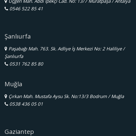
Üçgen Mah. Abdi İpekçi Cad. No: 13/7 Muratpaşa / Antalya
0546 522 85 41
Şanlıurfa
Paşabağı Mah. 763. Sk. Adliye İş Merkezi No: 2 Haliliye /
Şanlıurfa
0531 762 85 80
Muğla
Çırkan Mah. Mustafa Aysu Sk. No:13/3 Bodrum / Muğla
0538 436 05 01
Gaziantep