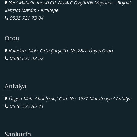
Yeni Mahalle İnönü Cd. No:4/C Özgürlük Meydanı – Rojhat
İletişim Mardin / Kızıltepe
0535 721 73 04
Ordu
Kaledere Mah. Orta Çarşı Cd. No:28/A Ünye/Ordu
0530 821 42 52
Antalya
Üçgen Mah. Abdi İpekçi Cad. No: 13/7 Muratpaşa / Antalya
0546 522 85 41
Şanlıurfa