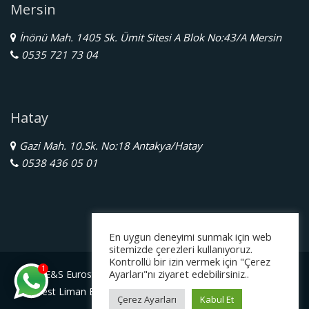
Mersin
İnönü Mah. 1405 Sk. Ümit Sitesi A Blok No:43/A Mersin
0535 721 73 04
Hatay
Gazi Mah. 10.Sk. No:18 Antakya/Hatay
0538 436 05 01
En uygun deneyimi sunmak için web
sitemizde çerezleri kullanıyoruz.
Kontrollü bir izin vermek için "Çerez
1
Ayarları"nı ziyaret edebilirsiniz..
E&S Eurostar Yurtdışı Eğitim Danışmanlığı Ltd. Şti.
Serbest Liman Bölge Müdürlüğü Gazimagosa / Kuzey Kıbrıs
Çerez Ayarları
Kabul Et