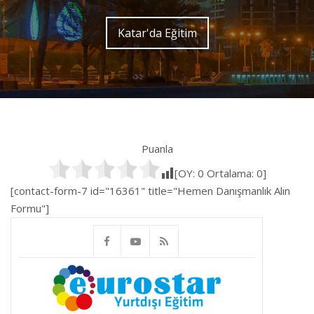
Katar'da Eğitim
Puanla
[OY:
0
Ortalama:
0
]
[contact-form-7 id="16361" title="Hemen Danışmanlık Alın
Formu"]