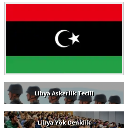
Libya Askerlik Tecili
Libya Yök Denklik