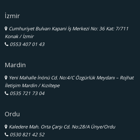
İzmir
Cumhuriyet Bulvarı Kapani İş Merkezi No: 36 Kat: 7/711
Konak / İzmir
0553 407 01 43
Mardin
Yeni Mahalle İnönü Cd. No:4/C Özgürlük Meydanı – Rojhat
İletişim Mardin / Kızıltepe
0535 721 73 04
Ordu
Kaledere Mah. Orta Çarşı Cd. No:28/A Ünye/Ordu
0530 821 42 52