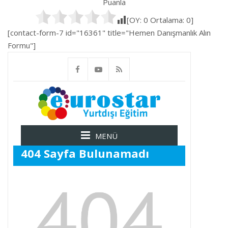
Puanla
[OY:
0
Ortalama:
0
]
[contact-form-7 id="16361" title="Hemen Danışmanlık Alın
Formu"]