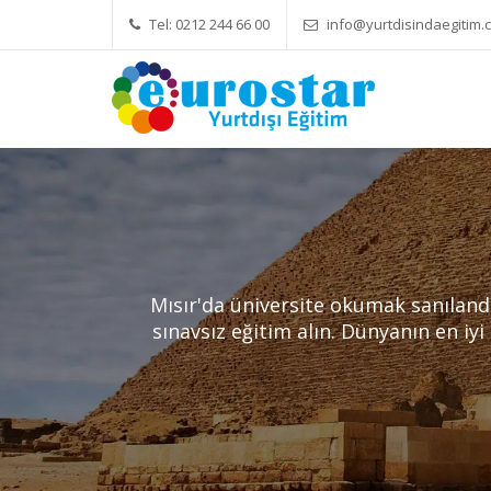
Tel: 0212 244 66 00
info@yurtdisindaegitim.c
Yök Denkliği Önemli
Eğitim Ücret
Mısır'da üniversite okumak sanıland
sınavsız eğitim alın. Dünyanın en iyi