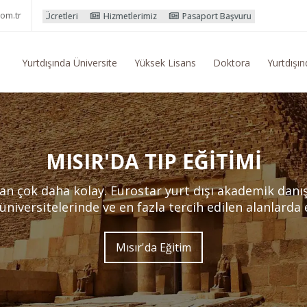
om.tr
leri
Hizmetlerimiz
Pasaport Başvuru İşlemleri
Yurtdışı Eğitim
Yurtdışında Üniversite
Yüksek Lisans
Doktora
Yurtdışın
MISIR'DA TIP EĞITIMI
an çok daha kolay. Eurostar yurt dışı akademik dan
 üniversitelerinde ve en fazla tercih edilen alanlarda
Mısır'da Eğitim