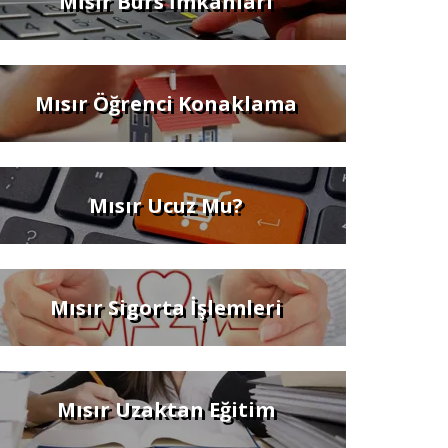
Mısır Burs İmkanları
Mısır Öğrenci Konaklama
Mısır Ucuz Mu?
Mısır Sigorta İşlemleri
Mısır Uzaktan Eğitim