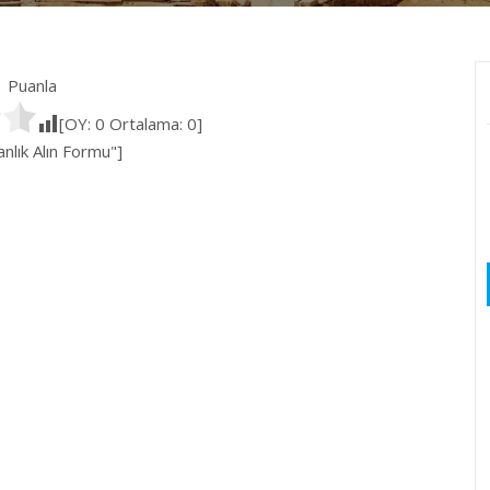
Puanla
[OY:
0
Ortalama:
0
]
lık Alın Formu"]