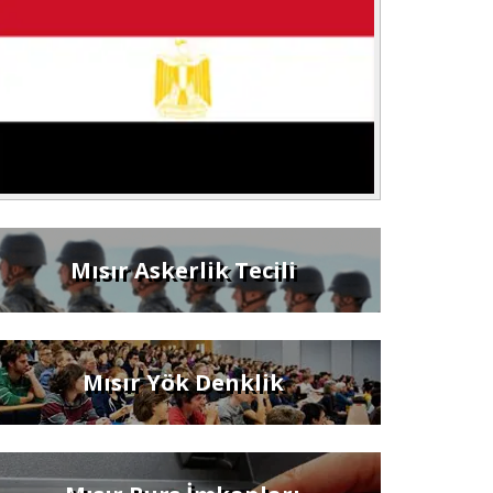
Mısır Askerlik Tecili
Mısır Yök Denklik