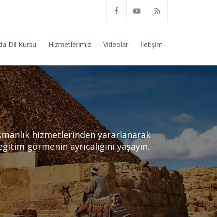
 Konusunda Genel Bilgi Talep Ediyorum
da Dil Kursu
Hizmetlerimiz
Videolar
İletişim
ışmanlık hizmetlerinden yararlanarak
 eğitim görmenin ayrıcalığını yaşayın.