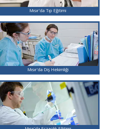
Mısır'da Tıp Eğitimi
Mısır'da Diş Hekimliği
Mısır'da Eczacılık Eğitimi