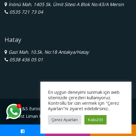
İnönü Mah. 1405 Sk. Ümit Sitesi A Blok No:43/A Mersin
0535 721 73 04
Hatay
Gazi Mah. 10.Sk. No:18 Antakya/Hatay
0538 436 05 01
En uygun deneyimi sunmak için web
sitemizde çerezleri kullanıyoruz.
Kontrollü bir izin vermek için "Çerez
1
Ayarları"nı ziyaret edebilirsiniz..
E&S Eurostar Yurtdışı Eğitim Danışmanlığı Ltd. Şti.
Serbest Liman Bölge Müdürlüğü Gazimagosa / Kuzey Kıbrıs
Çerez Ayarları
Kabul Et