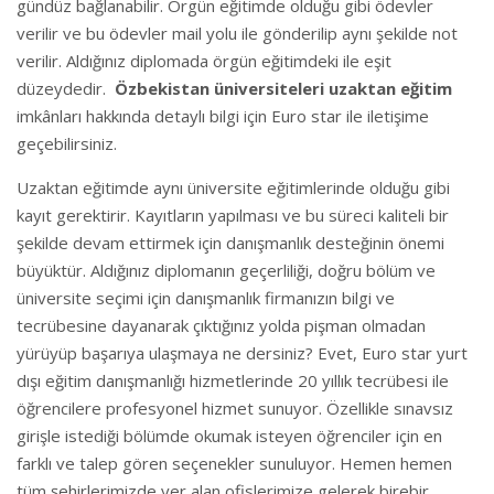
gündüz bağlanabilir. Örgün eğitimde olduğu gibi ödevler
verilir ve bu ödevler mail yolu ile gönderilip aynı şekilde not
verilir. Aldığınız diplomada örgün eğitimdeki ile eşit
düzeydedir.
Özbekistan üniversiteleri uzaktan eğitim
imkânları hakkında detaylı bilgi için Euro star ile iletişime
geçebilirsiniz.
Uzaktan eğitimde aynı üniversite eğitimlerinde olduğu gibi
kayıt gerektirir. Kayıtların yapılması ve bu süreci kaliteli bir
şekilde devam ettirmek için danışmanlık desteğinin önemi
büyüktür. Aldığınız diplomanın geçerliliği, doğru bölüm ve
üniversite seçimi için danışmanlık firmanızın bilgi ve
tecrübesine dayanarak çıktığınız yolda pişman olmadan
yürüyüp başarıya ulaşmaya ne dersiniz? Evet, Euro star yurt
dışı eğitim danışmanlığı hizmetlerinde 20 yıllık tecrübesi ile
öğrencilere profesyonel hizmet sunuyor. Özellikle sınavsız
girişle istediği bölümde okumak isteyen öğrenciler için en
farklı ve talep gören seçenekler sunuluyor. Hemen hemen
tüm şehirlerimizde yer alan ofislerimize gelerek birebir