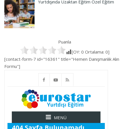
Yurtdışında Uzaktan Eğitim Özel Eğitim
Puanla
[OY:
0
Ortalama:
0
]
[contact-form-7 id="16361" title="Hemen Danışmanlık Alın
Formu"]